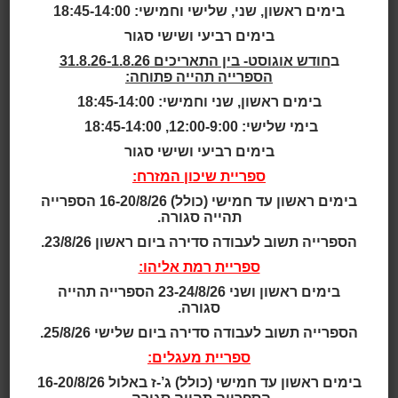
בימים ראשון, שני, שלישי וחמישי: 18:45-14:00
Lelystad Public Library, Flevomeer, Holland
בימים רביעי ושישי סגור
FlevoMeer Bibliotheek : מרכז הקניות של הידע
ב
חודש אוגוסט- בין התאריכים 31.8.26-1.8.26
אוכלוסייה: ללישטאד מונה כ-80,000 תושבים
הספרייה תהייה פתוחה:
שנה: 2009
בימים ראשון, שני וחמישי: 18:45-14:00
שטח: 3,700 מ"ר
עלות: 6,400,000 אירו
בימי שלישי: 12:00-9:00, 18:45-14:00
אדריכלות:
Kwint Architecten
בימים רביעי ושישי סגור
הספרייה הציבורית ללישטאד היא חלק מרשת ספריות
ספריית שיכון המזרח:
פלבומיר במחוז הצעיר בהולנד, פלבולנד.
בימים ראשון עד חמישי (כולל) 16-20/8/26 הספרייה
בהקמת הספרייה החדשה עלתה השאלה איך אפשר
תהייה סגורה.
להביא קהלים חדשים לספרייה הציבורית, וכשהם כבר
הספרייה תשוב לעבודה סדירה ביום ראשון 23/8/26.
באים - באילו אמצעים יש להשתמש כדי
ספריית רמת אליהו:
להשאירם כמה שיותר זמן, ולגרום להם לשאול יותר ספרים.
בימים ראשון ושני 23-24/8/26 הספרייה תהייה
הרעיון של אדריכל המבנה היה כי ניתן להשיג זאת רק אם
סגורה.
'נגרד את האופי המחליד' כביכול
של הספרייה הציבורית. הוא פיתח קונספט שעל פיו
הספרייה תשוב לעבודה סדירה ביום שלישי 25/8/26.
הספרייה צריכה 'לחצות את הקווים' הן במבנה החיצוני והן
ספריית מעגלים:
בעיצוב הפנים שלה. אנשים שאינם נכנסים
בימים ראשון עד חמישי (כולל) ג’-ז באלול 16-20/8/26
לספריות, קרוב לוודאי שהם אוהבים לערוך קניות. כשעושים