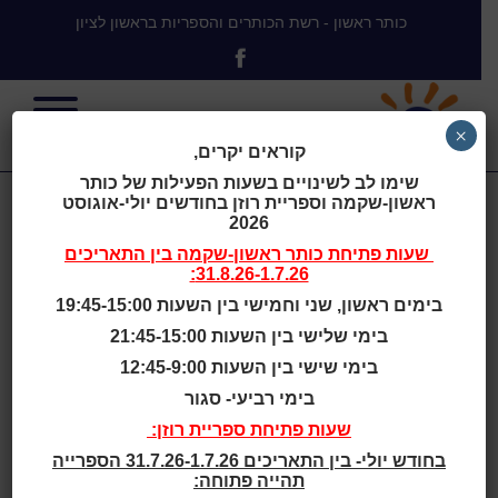
כותר ראשון - רשת הכותרים והספריות בראשון לציון
×
קוראים יקרים,
שימו לב לשינויים בשעות הפעילות של כותר
ראשון-שקמה וספריית רוזן בחודשים יולי-אוגוסט
Lelystad
2026
שעות פתיחת
כותר ראשון-שקמה
בין התאריכים
31.8.26-1.7.26:
Public Library,
בימים ראשון, שני וחמישי בין השעות 19:45-15:00
בימי שלישי בין השעות 21:45-15:00
Flevomeer,
בימי שישי בין השעות 12:45-9:00
בימי רביעי- סגור
Holland
שעות פתיחת ספריית רוזן:
בחודש יולי- בין התאריכים 31.7.26-1.7.26 הספרייה
תהייה פתוחה: