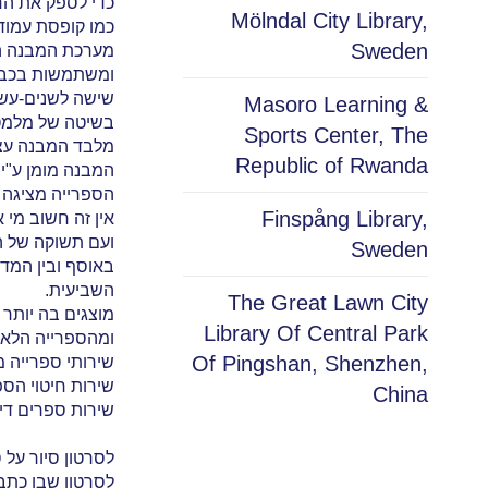
כדי לספק את הח
Mölndal City Library,
כמו קופסת עמודי מתכת ועמ
Sweden
מערכת המבנה הע
ומשתמשות בכבלי
שישה לשנים-עשר
Masoro Learning &
בשיטה של מלמטה
Sports Center, The
מלבד המבנה עצמ
Republic of Rwanda
המבנה מומן ע"י העיריה (1.9 מיליארד דולר). האוסף נרכש ע"י תרומה של הקרן העירונית לתרבו
הספרייה מציגה 
Finspång Library,
אין זה חשוב מי 
ועם תשוקה של ה
Sweden
באוסף ובין המד
השביעית.
The Great Lawn City
מוצגים בה יותר מ-500 ספרי קלאסיקה מתקופות שונות ומתחומי-ידע שונים, שנבחרו בקפידה. הספרים נאספו ממספר מוציאים לאור,
Library Of Central Park
ומהספרייה הלאומ
Of Pingshan, Shenzhen,
שירותי ספרייה מיו
שירות חיטוי הספ
China
שירות ספרים דיגי
לסרטון סיור על ספ
לסרטון שבו כתבה 