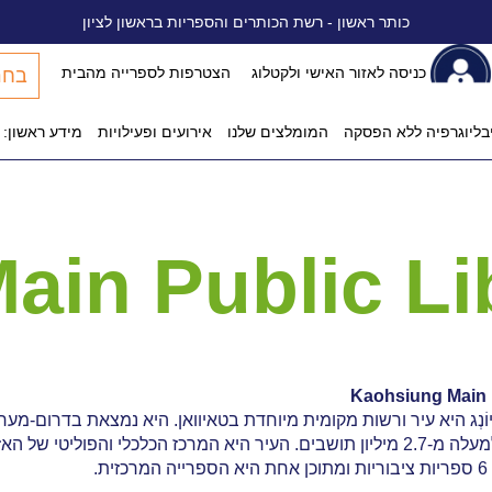
כותר ראשון - רשת הכותרים והספריות בראשון לציון
כניסה לאזור האישי ולקטלוג
הצטרפות לספרייה מהבית
בחר
קישו
יבליוגרפיה ללא הפסקה
המומלצים שלנו
אירועים ופעילויות
מידע ראשון: 
חיפו
in Public Li
Kaohsiung Main P
ֹשְׂיוֹנְג היא עיר ורשות מקומית מיוחדת בטאיוואן. היא נמצאת בדרום-מער
הפוליטי של האזור הדרומי של טאיוואן.
ת.