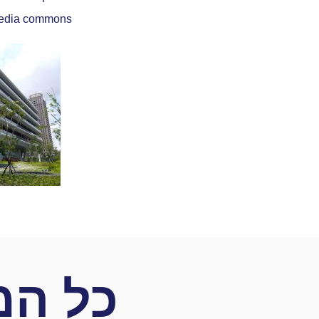
edia commons
Photos in courtesy of
כל המ