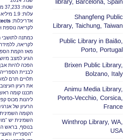
שנה: 2014
library, Barcelona, Spain
שטח: 37,233 מ"ר
עלות: 1.9 מיליארד דולר
Shangfeng Public
אדריכלות:
tects
Library, Taichung, Taiwan
לקריאה נוספת ו
כמתנה לתושבי הע
Public Library in Baião,
לקריאה, ללמידה
Porto, Portugal
מאז הקמת הספרייה בשנת 1916 היא נקראה בשלושה שמות שונים ועבר
הגיע למצב מיושן
Brixen Public Library,
הפכה להיות אבן-
לבניית הספרייה
Bolzano, Italy
תלויים תרם למש
את רעיון העיצוב
Animu Media Library,
תכננו קומה ראשונה שגובהה של 7.5 מטר ללא עמודים. במרחב ה
Porto-Vecchio, Corsica,
ליהנות מכוס קפ
France
הרעיון של אנרג
הקומה השמינית.
השמינית יש "מו
Winthrop Library, WA,
בנוסף, בראש המב
USA
"הספרייה והעצי