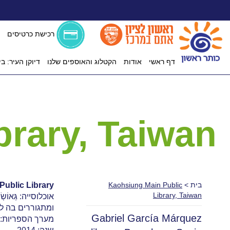
רכישת כרטיסים
דף ראשי
אודות
הקטלוג והאוספים שלנו
דיוקן העיר: ב
brary, Taiwan
בית
>
Kaohsiung Main Public
ublic Library
Library, Taiwan
אוכלוסייה: גַּאו
ומתגוררים בה למעלה מ-2.7 מיליון תושבים. העיר היא המרכז הכלכלי ו
Gabriel García Márquez
מערך הספריות: 6 ספריות ציבוריות ומתוכן אחת היא הספרייה המרכזי