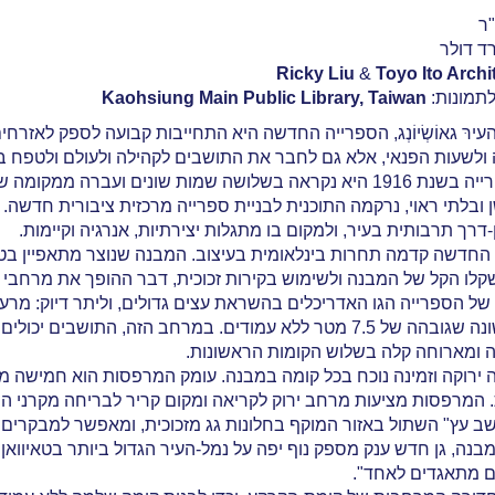
Ricky Liu
&
Toyo Ito Archi
לתמונות:
Kaohsiung Main Public Library, Taiwan
ירּ גאוֹשְׂיוֹנְג, הספרייה החדשה היא התחייבות קבועה לספק לאזרח
 ולשעות הפנאי, אלא גם לחבר את התושבים לקהילה ולעולם ולטפח בק
ה ממקומה שש פעמים. ב-2009, כשהמבנה הוותיק
 ובלתי ראוי, נרקמה התוכנית לבניית ספרייה מרכזית ציבורית חדשה
דרך תרבותית בעיר, ולמקום בו מתגלות יצירתיות, אנרגיה וקיימות.
 החדשה קדמה תחרות בינלאומית בעיצוב. המבנה שנוצר מתאפיין בטכנ
קלו הקל של המבנה ולשימוש בקירות זכוכית, דבר ההופך את מרחבי 
 של הספרייה הגו האדריכלים בהשראת עצים גדולים, וליתר דיוק: מרעי
זה, התושבים יכולים לקרוא ספרים ולהתרגע. המבקרים יכולים גם
ה ומארוחה קלה בשלוש הקומות הראשונות.
יה ירוקה וזמינה נוכח בכל קומה במבנה. עומק המרפסות הוא חמישה
 המרפסות מציעות מרחב ירוק לקריאה ומקום קריר לבריחה מקרני 
שב עץ" השתול באזור המוקף בחלונות גג מזכוכית, ומאפשר למבקרים
נה, גן חדש ענק מספק נוף יפה על נמל-העיר הגדול ביותר בטאיוואן
ם מתאגדים לאחד".