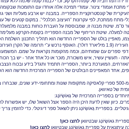
דירה המרחבית של קומת-הקרקע, וכדי לבנות קומה שלמה ללא עמוד
ודי צינור. עמודי תמיכה אלה אוחדו עם התומכות שבקומה 8 כדי ליצור מסגרת רחבת היקף ותלת-ממדית היוצרת את
יקרית של קונסטרוקציית הספרייה. במבנה יש ארבע מעליות ושני גר
-מתח ממתכת, לפי עקרונות "העיצוב הכלכלי". במקום קטעים של עמו
 ס"מ. שיטת מבנה זו, שמבוססת על העברת כוחות במבנה מלמעלה כלפ
 למעלה. שיטת הריחוף של מבנה הספרייה בקומת-הקרקע מעלימה את 
ו, מאפיין בולט של הספרייה החדשה הוא תהליך התכנון: השלמת הספ
ת ותורמים נוספים, בני העיר. כדי להודות לתורמים,
דפי ספרים עם שמותיהם, וכמה מהקומות נקראות על שמם. המשמעות
אתה - תעשיין עשיר, איש משכורת, מוכר או כל אחד אחר - יש בך הכ
אזרחים, המוערכת ביותר, הספרייה תתמיד ותגדל בידע ובכוח הנצבר
פים, אחד המאפיינים הבולטים של הספרייה המרכזית החדשה הוא הס
 מחנויות יד שנייה,
ית של טאיוואן.
חדים בספרייה המרכזית של גַּאוֹשְׂיוֹנְג:
רים. כיוון שאין לדעת היכן היה הספר אצל השואל שלו, יש אפשרות לה
טליים. בספריית גַּאוֹשְׂיוֹנְג ניתן לשאול ספר דיגיטלי. כדי להזמין צ
ריית גאוֹשְׂיוֹנְג שבטיוואן
לחצו כאן!
עיתונאית על ספריית גאוֹשְׂיוֹנְג שבטיוואן
לחצו כאן!