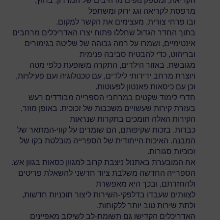
הקריאה, ומספק נופים מרהיבים של המדרון. בחוץ,
מרפסת לקריאה וגג ירוק ומשתפל
ובו פרחי צורית, מעצימים את הקשר למקום.
בתוך החדר הגדול שחללו פתוח יצרו האדריכלים מרחבים
אינטימיים, ושמרו על רמה גבוהה של שליטה בגימורים
ובריהוט, כדי להבטיח סביבה פנימית
מגובשת. באזור הילדים, התקרה משופעת כלפי מטה
ויוצרת מרחב ידידותי לילדים, עם טכנולוגיה ועם פעילויות,
וכן עם כיסאות פאנטון לפעוטות.
חדרי לימוד שקטים במרחבי הספרייה מבודדים רעש
בעזרת קירות שעשויים משכבות של זכוכית. באופן מוזר,
הקירות האלה תומכים בתקרות שנראות
כבדות. בזכות שקיפותם, הם שומרים על קווי-המתאר של
המבנה. האיכות הייחודית של הספרייה מובלטת בקו של
זכוכיות סגורות.
אח המובערת באתנול ניצבת קרוב למגוון כסאות בגוון אש.
הספרייה החדשה משלבת ציוד חדשני להשאלת פריטים
ולהחזרתם, ובכך היא מאפשרת
לצוותים שעבדו בדלפקי-השירות ליצור תוכניות חדשות,
ולתת שירות טוב יותר ללקוחות.
האדריכלים הקדישו גם תשומת-לב לשילוב מאפיינים