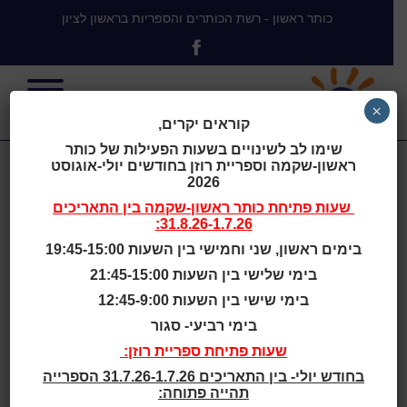
כותר ראשון - רשת הכותרים והספריות בראשון לציון
×
קוראים יקרים,
שימו לב לשינויים בשעות הפעילות של כותר
ראשון-שקמה וספריית רוזן בחודשים יולי-אוגוסט
The
2026
שעות פתיחת
כותר ראשון-שקמה
בין התאריכים
31.8.26-1.7.26:
Waterdown
בימים ראשון, שני וחמישי בין השעות 19:45-15:00
בימי שלישי בין השעות 21:45-15:00
Library and
בימי שישי בין השעות 12:45-9:00
בימי רביעי- סגור
Civic Center,
שעות פתיחת ספריית רוזן:
בחודש יולי- בין התאריכים 31.7.26-1.7.26 הספרייה
תהייה פתוחה: