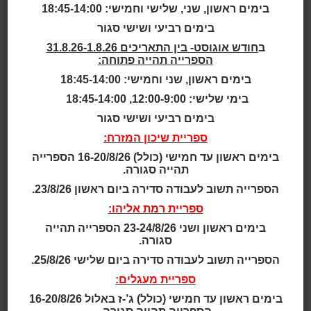
Hamilton,
בימים ראשון, שני, שלישי וחמישי: 18:45-14:00
Ontario,
בימים רביעי ושישי סגור
ב
חודש אוגוסט- בין התאריכים 31.8.26-1.8.26
הספרייה תהייה פתוחה:
Canada
בימים ראשון, שני וחמישי: 18:45-14:00
בימי שלישי: 12:00-9:00, 18:45-14:00
בימים רביעי ושישי סגור
ספריית שיכון המזרח:
Hamilton Public Library - Waterdown Branch
בימים ראשון עד חמישי (כולל) 16-20/8/26 הספרייה
תהייה סגורה.
אוכלוסייה: המילטון היא עיר נמל ותעשייה חשובה בדרום
מחוז אונטריו שבקנדה.
הספרייה תשוב לעבודה סדירה ביום ראשון 23/8/26.
העיר שוכנת 60 ק"מ מטורונטו, לחופו הדרום-מערבי של
ספריית רמת אליהו:
אגם אונטריו והיא מונה
בימים ראשון ושני 23-24/8/26 הספרייה תהייה
כ-650,000 תושבים.
סגורה.
מערך הספריות: 22 ספריות ציבוריות הכוללות ספרייה
הספרייה תשוב לעבודה סדירה ביום שלישי 25/8/26.
מרכזית.
שנה: 2016
ספריית מעגלים:
שטח: כ-2,193 מ"ר
בימים ראשון עד חמישי (כולל) ג’-ז באלול 16-20/8/26
עלות: 7,700,000 דולר