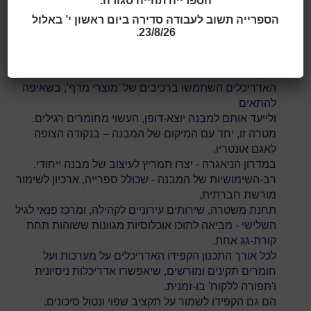
הספרייה תהייה סגורה.
אדריכלות:
RDHA
הספרייה תשוב לעבודה סדירה ביום ראשון י’ באלול
לקריאה נוספת ולתמונות:
The Waterdown Library and
23/8/26.
Civic Center, Hamilton, Ontario, Canada
בהקמת המבנה של הספרייה והמרכז לתושב של ווטרדאון,
האדריכלים השתמשו ברכיבים של 'מוצרי מדף', בשאיפה
להתאים
ולייעד אותם למבנה יוצא-דופן, העשוי מחומרים רגילים.
מטרה זו, יחד עם המיקום של המבנה – בנקודה הצופה
לאגם אונטריו,
במדרון הניאגרה - יצרו תמריץ לעיצוב של מבנה ייחודי.
רב-השימושיות של המבנה - שכולל ספרייה, ארכיון לשימור
מורשת חברתית,
תחנת משטרה, שירותים עירוניים לקהילה, ומרכז פנאי לגיל
השלישי - מביאה לתוכו אוכלוסיות מגוונות ששוהות תחת
קורת-גג אחת.
לכל אורך התכנון הקפידו האדריכלים על מערכות ועל
חומרים תקינים ומורשים, שיאפשרו אדריכלות ניסיונית
ו'תפורה ללקוח' בו-זמנית.
הם גם הקפידו לשמור על תקציב שפוי ונטול סיכונים.