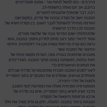
הרכיבים - כמו למשל לוחות אור - אמנם סטנדרטיים
ברובם, אך הם טופלו בתשומת-לב
רבה, דבר שהוסיף אלגנטיות לתוצרים.
המבנה יושב על נקודה גבוהה של מדרון, במקום שבו
האדמה מתחיל להשתפל לעבר האגם. בין נקודת השיא של
המבנה לבין הדרך הראשית
שלמרגלותיו ישנם הפרשי גובה של שלושה מטרים.
עמוד ליניארי נמוך ניצב מחוץ למדרון ותומך במבנה, והוא
נראה כמו קורה מרחפת עשויה אבן-גיר דולומיטית. החיפוי
החיצוני של המבנה עשוי
מאבנים שחתוכות בצורה גסה, ויוצרות מקשה אחת של
חזות בולטת, המשתנה במבט מתוך המבנה. האדריכלים
את הנתונים הגיאוגרפים כדי
ליצור לפנים המבנה תוכנית שתתבסס על סדרת שבילים
מפותלים ונגישים, שמוליכים את המבקרים בתוך הספרייה
ולמטה אל חדרי היצירה.
הטופוגרפיה הפנימית מעלה את המודעות לנוף הסובב.
הדבר מגיע לשיאו בתוך הספרייה, שיש בה סדרה של
ארבע מרפסות היוצאות אל הנקודה
הגבוהה ביותר במבנה. למעלה, חלון-גג גדול מאיר את חלל