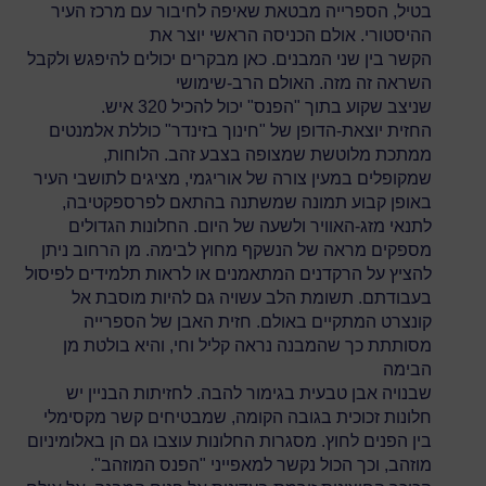
בטיל, הספרייה מבטאת שאיפה לחיבור עם מרכז העיר
ההיסטורי. אולם הכניסה הראשי יוצר את
הקשר בין שני המבנים. כאן מבקרים יכולים להיפגש ולקבל
השראה זה מזה. האולם הרב-שימושי
שניצב שקוע בתוך "הפנס" יכול להכיל 320 איש.
החזית יוצאת-הדופן של "חינוך בזינדר" כוללת אלמנטים
ממתכת מלוטשת שמצופה בצבע זהב. הלוחות,
שמקופלים במעין צורה של אוריגמי, מציגים לתושבי העיר
באופן קבוע תמונה שמשתנה בהתאם לפרספקטיבה,
לתנאי מזג-האוויר ולשעה של היום. החלונות הגדולים
מספקים מראה של הנשקף מחוץ לבימה. מן הרחוב ניתן
להציץ על הרקדנים המתאמנים או לראות תלמידים לפיסול
בעבודתם. תשומת הלב עשויה גם להיות מוסבת אל
קונצרט המתקיים באולם. חזית האבן של הספרייה
מסותתת כך שהמבנה נראה קליל וחי, והיא בולטת מן
הבימה
שבנויה אבן טבעית בגימור להבה. לחזיתות הבניין יש
חלונות זכוכית בגובה הקומה, שמבטיחים קשר מקסימלי
בין הפנים לחוץ. מסגרות החלונות עוצבו גם הן באלומיניום
מוזהב, וכך הכול נקשר למאפייני "הפנס המוזהב".