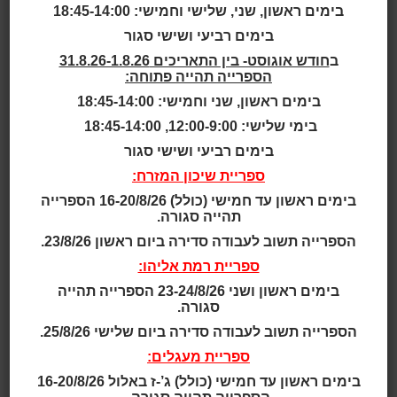
בימים ראשון, שני, שלישי וחמישי: 18:45-14:00
תושבים.
מערך הספריות: 2 ספריות ציבוריות
בימים רביעי ושישי סגור
שנה: 2017
ב
חודש אוגוסט- בין התאריכים 31.8.26-1.8.26
שטח: 22,500 מ"ר
הספרייה תהייה פתוחה:
אדריכלות:
De Zwarte Hond
בימים ראשון, שני וחמישי: 18:45-14:00
לקריאה נוספת ולתמונות:
Zinder Cultural Center, Tiel,
בימי שלישי: 12:00-9:00, 18:45-14:00
Holland
בימים רביעי ושישי סגור
בניין התרבות החדש של העיר טיל שבהולנד ממוקם במרכז
ספריית שיכון המזרח:
העיר ובסמוך לנהר ואל.
אשכול התרבות הפועם והחדש הזה ממריץ את תושבי העיר
בימים ראשון עד חמישי (כולל) 16-20/8/26 הספרייה
תהייה סגורה.
והסביבה ומזמינם להיות חלק ממנו.
שיעורי מוסיקה או מחול, קורס באמנות, השאלת ספרים,
הספרייה תשוב לעבודה סדירה ביום ראשון 23/8/26.
מקום לחזרות ללהקות מקומיות וקונצרטים
ספריית רמת אליהו:
של מוסיקת פופ - הכול מתרחש בזינדר. עיריית טיל פעילה
בימים ראשון ושני 23-24/8/26 הספרייה תהייה
מאוד בדחיפת האטרקציה החדשה בעיר.
סגורה.
האיכות שטמונה בקירבה לנהר מנוצלת במלואה, וכך גם
הספרייה תשוב לעבודה סדירה ביום שלישי 25/8/26.
היחסים שבין מרכז העיר לנהר מתחזקים.
רמת המתקנים טובה, והגישה לעיר השתפרה גם כן.
ספריית מעגלים:
מרכיב חשוב בתוכניות הוא מיקומו המוקפד של המבנה,
בימים ראשון עד חמישי (כולל) ג’-ז באלול 16-20/8/26
שמוקף בנהר, במרכז העיר ההיסטורי וברחוב