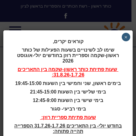
כותר ראשון - רשת הכותרים והספריות בראשון לציון
×
קוראים יקרים,
שימו לב לשינויים בשעות הפעילות של כותר
ראשון-שקמה וספריית רוזן בחודשים יולי-אוגוסט
Zinder Cultural
2026
שעות פתיחת
כותר ראשון-שקמה
בין התאריכים
31.8.26-1.7.26:
Center, Tiel,
בימים ראשון, שני וחמישי בין השעות 19:45-15:00
בימי שלישי בין השעות 21:45-15:00
Holland
בימי שישי בין השעות 12:45-9:00
בימי רביעי- סגור
שעות פתיחת ספריית רוזן:
בחודש יולי- בין התאריכים 31.7.26-1.7.26 הספרייה
Tiel Biblioteka
תהייה פתוחה:
אוכלוסייה: העיירה טיל במרכז הולנד מונה כ-42,000