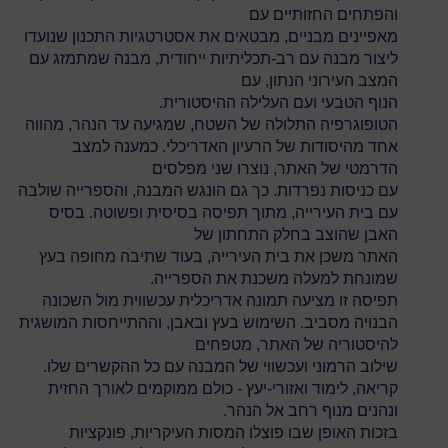
והפתחים החזותיים עם
מאפיינים מבניים, מבטאים את אסטרטגיות התכנון שנועדו
ליצור מבנה עם רב-תכליתיות ייחודית, מבנה שמתמזג עם
המצב העירוני הנתון, עם
הנוף הטבעי ועם העלילה ההיסטורית.
הטופוגרפיה התלולה של השטח, שמגיעה עד הנהר, מהווה
אחד מהיסודות של הרעיון האדריכלי. כמענה למצב
הדרמטי של האתר, נוצרו שני מפלסים
עם כניסות נפרדות. כך גם הונגש המבנה, והספרייה שולבה
עם בית העירייה, מתוך תפיסה בסיסית ופשוטה. בסיס
האבן שהוצב בחלק התחתון של
האתר משכן את בית העירייה, בעוד שתיבה מחופה בעץ
שמונחת למעלה משכנת את הספרייה.
תפיסה זו מציעה תמונה אדריכלית עכשווית מול השכונה
הבנויה מסביב. השימוש בעץ ובאבן, וההתייחסות המושגית
להיסטוריה של האתר, מטפחים
שילוב הרמוני ועכשווי של המבנה עם כל ההקשרים שלו.
קריאה, לימוד ואזורי-יעץ - כולם ממוקמים לאורך החזית
ונהנים מנוף רחב אל הנהר.
בזכות האופן שבו פוצלו המסות העיקריות, פונקציות