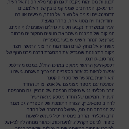
תכנוניות מסוימות מקבלות גם הן נוף מלא הפונה אל העיר.
יתר על-כן, המרחבים שממוקמים בין שני האלמנטים
הדומיננטיים ופונים אל העיר ואל הנהר, מציעים אווירה
ייחודית וחוויה מסוג אחר. בחדר מועצת
העיר ובמשרדיה נקבעו חלונות גדולים הפונים לנוף המים.
המיקום של המבנה משמר את הנופים המקוריים מרחוב
נארין אל הנהר. השימוש בעץ בספרייה
משתרע אל מחוץ לגרם המדרגות החיצוני הראשי, ויוצר
מקום התבוננות שמגדיל את המסגרת דרכה ניבט הנוף של
נהר סנט-לורנס.
דלפק-היעץ הראשי ממוקם במרכז החלל. במבט מהדלפק
אפשר לראות כל אזור בספרייה המצריך השגחה. גישה זו
היא חיונית בהקשר של ספרייה קטנה
הפועלת עם מספר מצומצם של אנשי צוות. החדר
הרב-תכליתי נגיש מאולם-הכניסה של הבניין וגם מהכניסה
השנייה. המיקום של החדר מספק מראה ישיר
לרחוב סנט-אטיין. הצורה התומכת של הספרייה גם מגנה
על המרחב החיצוני, שפועל כהרחבה של החדר
הרב-תכליתי. מרחב כינוס זה יכול לשמש לשעות
סיפור, לכינוס הקהילה, לתערוכות, וכאזור מנוחה להולכי-רגל
ולרוכבי-אופניים המשתמשים בשבילים שלאורך הנהר.