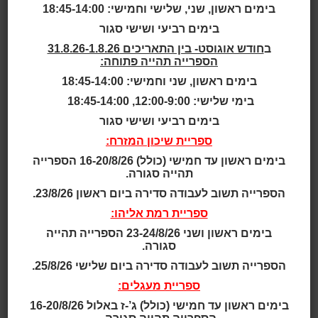
Quebec,
בימים ראשון, שני, שלישי וחמישי: 18:45-14:00
Canada
בימים רביעי ושישי סגור
ב
חודש אוגוסט- בין התאריכים 31.8.26-1.8.26
הספרייה תהייה פתוחה:
בימים ראשון, שני וחמישי: 18:45-14:00
בימי שלישי: 12:00-9:00, 18:45-14:00
Bibliothèque Laure-Conan
בימים רביעי ושישי סגור
אוכלוסייה: לה מאלביי היא רשות מקומית במחוז שארלואה
אסט שבקוויבק, קנדה, המונה כ-8,300 תושבים.
ספריית שיכון המזרח:
מערך הספריות: שתי ספריות ציבוריות.
בימים ראשון עד חמישי (כולל) 16-20/8/26 הספרייה
שנה: 2011
תהייה סגורה.
שטח: 2,040 מ"ר
הספרייה תשוב לעבודה סדירה ביום ראשון 23/8/26.
עלות: 6.5 מיליון דולר
ספריית רמת אליהו:
אדריכלות:
, Desganes Architects in
Bisson
,
ACDF
Consortium
בימים ראשון ושני 23-24/8/26 הספרייה תהייה
סגורה.
לקריאה נוספת ולתמונות:
Laure-Conan Library & City
Hall of Ville de La Malbaie, Quebec, Canada
הספרייה תשוב לעבודה סדירה ביום שלישי 25/8/26.
ספריית מעגלים:
העיירה לה מאלביי, שממוקמת בקצה נהר סנט לורנס, היא
אחת מעיירות הנופש הראשונות בקנדה. המבנה החדש של
בימים ראשון עד חמישי (כולל) ג’-ז באלול 16-20/8/26