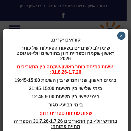
כותר ראשון - רשת הכותרים והספריות בראשון לציון
×
קוראים יקרים,
שימו לב לשינויים בשעות הפעילות של כותר
ראשון-שקמה וספריית רוזן בחודשים יולי-אוגוסט
Laure-Conan
2026
שעות פתיחת
כותר ראשון-שקמה
בין התאריכים
31.8.26-1.7.26:
Library & City
בימים ראשון, שני וחמישי בין השעות 19:45-15:00
בימי שלישי בין השעות 21:45-15:00
Hall of Ville de
בימי שישי בין השעות 12:45-9:00
בימי רביעי- סגור
La Malbaie,
שעות פתיחת ספריית רוזן:
בחודש יולי- בין התאריכים 31.7.26-1.7.26 הספרייה
תהייה פתוחה: