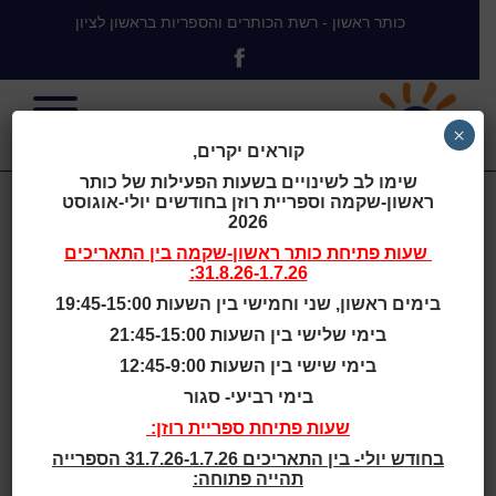
כותר ראשון - רשת הכותרים והספריות בראשון לציון
×
קוראים יקרים,
שימו לב לשינויים בשעות הפעילות של כותר
ראשון-שקמה וספריית רוזן בחודשים יולי-אוגוסט
Children's
2026
שעות פתיחת
כותר ראשון-שקמה
בין התאריכים
31.8.26-1.7.26:
Library
בימים ראשון, שני וחמישי בין השעות 19:45-15:00
בימי שלישי בין השעות 21:45-15:00
Discovery
בימי שישי בין השעות 12:45-9:00
בימי רביעי- סגור
Center at
שעות פתיחת ספריית רוזן:
בחודש יולי- בין התאריכים 31.7.26-1.7.26 הספרייה
תהייה פתוחה: