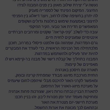
נעשה ע"י יצירת שילוב מאוזן בין פנים המבנה לצידו
החיצוני. המיקום הפינתי של לספרייה מעניק
לה יתרון בחשיפה שלה לרחוב, ויוצר דיאלוג בין הפנימי
לחיצוני באמצעות שימוש בחלונות גדולים ושקופים
המאפשרים חדירת אור טבעי. הקיר ההיקפי
עובה כדי לשלב "קיני-קריאה" שקטים ומרחבים חברתיים
אינטימיים שמעניקים לחזית חיים.
גרם-המדרגות, שמהווה גם אלמנט פיסולי במרחב, תוכנן
מלכתחילה מול הכניסה הראשית, כדי לעודד את המבקרים
להיות יותר פעילים ולהשתמש במדרגות.
המבנה בתהליך של קבלת רישוי של מבנה בר-קיימא ויש לו
מאפיינים של קיימות:
תאורה עם חיסכון באנרגיה
החזית מורכבת מזיגוג מבודד שמפחית קרינה ובוהַק,
ומאפשר לקרני-האור להיכנס מבלי שיהפכו לחום שיעמיס
על מערכת מיזוג-האוויר ועל החימום.
לתאורת הבניין נבחרו נורות ניאון, שצורכות פחות אנרגיה
ומחזיקות מעמד יותר זמן מנורות ליבון. זהו בניין חכם:
מערכת חיישני-יום מנטרת את האור
ובהתאם לכך מכוונת את אורות החשמל.