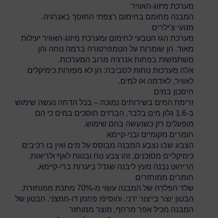
מערכת מיזוג-האוויר
המבנה מחומם בחימום רצפתי החוסך באנרגיה.
מנועי צ'ילרים
מערכת הגז הטבעי לחימום ומערכת מיזוג-האוויר יעילות
מאוד. הן שומרות על הטמפרטורה ברמה נוחה והן
משתמשות בפחות אנרגיה מרוב המערכות.
אלה מערכות נוחות לסביבה: הן לא מפזרות כימיקלים
לאוויר, לאדמה או למים.
חיסכון במים
זרימת המים בשירותים נמוכה – בכל הדחה נעשה שימוש
ב-1.6 גלון מים בלבד. הברזים חוסכים במים כי הם
מופעלים רק כשנעשה בהם שימוש.
חומרים מקומיים ובני-קיימא
הצבע שבו נצבע המבנה מבוסס על מים ואין בו רכיבים
כימיקליים מסוכנים. זהו צבע נוח ובטוח לאף ולריאות.
הריהוט נבנה מעץ ליבנה שגדל ביערות ברי-קיימא.
חומרים ממוחזרים
שלד הפלדה של המבנה עשוי מ-70% מתכת ממוחזרת.
הבטון יוצר בייצור ידני, והוסיפו פחמן דו-חמצני. הבטון של
המבנה מכיל אפר מרחף, מוצר ממוחזר