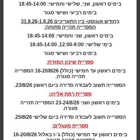
Queen's
בימים ראשון, שני, שלישי וחמישי: 18:45-14:00
Library, New
בימים רביעי ושישי סגור
ב
חודש אוגוסט- בין התאריכים 31.8.26-1.8.26
הספרייה תהייה פתוחה:
York, Jamaica,
בימים ראשון, שני וחמישי: 18:45-14:00
בימי שלישי: 12:00-9:00, 18:45-14:00
USA
בימים רביעי ושישי סגור
ספריית שיכון המזרח:
בימים ראשון עד חמישי (כולל) 16-20/8/26 הספרייה
תהייה סגורה.
Children's Library Discovery Center
הספרייה תשוב לעבודה סדירה ביום ראשון 23/8/26.
אוכלוסייה: שכונת ג'מייקה ברובע קווינס, ניו-יורק, מונה
ספריית רמת אליהו:
כ-217,000 תושבים.
בימים ראשון ושני 23-24/8/26 הספרייה תהייה
מערך הספריות: רשת הספריות של קווינס מונה 62 ספריות
סגורה.
ציבוריות. הספרייה המרכזית ו"המרכז לגילוי בספריית
הספרייה תשוב לעבודה סדירה ביום שלישי 25/8/26.
הילדים החדשה", ממוקמים בשכונת ג'מייקה.
ספריית מעגלים:
שנה: 2011
שטח: 2,045 מ"ר
בימים ראשון עד חמישי (כולל) ג’-ז באלול 16-20/8/26