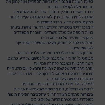
בפינה חשובה זו הגביר את נראות הספרייה ועזר לחזק את
החיבור שלה לקהילה הסובבת.
כבר בראשית התהליך התברר שכדי למזג ולגבש את
המבנה ליחידה אחת, צריך להרוס המבנה הקיים ולבנות
במקומו מבנה חדש. הרבה אפשרויות
ל"מרכז לגילוי בספריית הילדים החדשה" נחקרו, ביניהן:
בניית תוספת של מגדל משרדים, והעברת המשרדים
מהקומה השנייה של בניין הספרייה
המרכזית למגדל החדש, פעולה שתשחרר שטח יקר
לשימוש הציבור.
התכנון של "המרכז לגילוי בספריית הילדים החדשה"
מבוסס על ההנחה שהמבנה יפעל כמקום של ידע, כמקום
חוצה תרבויות וכמבנה לקהילה המגוונת
והרב-תרבותית של שכונת ג'מייקה ורובע קווינס כולו. חזית
הזכוכית הבוהקת היא מגדלור בקהילה, והיא מרכיב יסודי
בהגברת הנראות של הספרייה
וחיזוקה כיעד מרכזי מבחינה תרבותית וחברתית.
לדברי האדריכלים, הם מרגישים שבאמצעות עבודות
ציבוריות מתקיים הצורך החיוני שהסביבה הפיסית תעזור
למוסדות במאמציהם להיות שכנים טובים
ולשלב את הקהילה. האדריכלים מוסיפים שלרוב הדבר