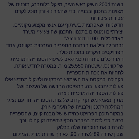
בשנת 2004 השיק ראש העיר, מייקל בלומברג, תוכנית של
מצוינות בתכנון ובבנייה, כדי שהעיר ניו-יורק תוכל לקדם
עבודות ציבוריות
חדשניות ושאפתניות בשיתוף עם אנשי מקצוע מקומיים,
יצירתיים ומנוסים בתכנון. התכנון שהוצע ע"י משרד
האדריכלים "1100 Architect"
נבחר להוביל את הרחבת הספרייה המרכזית בקווינס, אחד
הפרויקטים היקרים בתכנית כולה.
האדריכלים פיתחו תוכנית-אב לשיפוץ הספרייה המרכזית
של קווינס, ששטחה 25,550 מ"ר, במטרה לחדש אותה,
להחיות את נוכחות הספרייה
בקהילה, למקסם את השימוש במתקניה ולשקול מחדש אילו
פעולות יתבצעו בה. התפיסה החדשה של העיצוב ושל
פעולות הספרייה המרכזית נוצרה
מתוך מאמץ משותף וקרוב של צוות הספרייה יחד עם נציגי
המחלקה לתכנון ולבנייה של העיר ניו-יורק.
במקור תוכנן הפרויקט כחידוש של מבנה קיים, שהספרייה
רכשה כדי לזכות במרחב נוסף שהייתה זקוקה לו, וכך
להרחיב את הנוכחות שלה בבלוק
שבין שדרה 89 לשדרה 90, לאורך שדרת מריק. המיקום