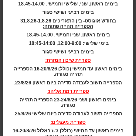
USA
בימים ראשון, שני, שלישי וחמישי: 18:45-14:00
בימים רביעי ושישי סגור
ב
חודש אוגוסט- בין התאריכים 31.8.26-1.8.26
הספרייה תהייה פתוחה:
Carnegie Library of Pittsburgh ,Knoxville, PA, USA
בימים ראשון, שני וחמישי: 18:45-14:00
אוכלוסייה: פיטסבורג היא בירת מחוז אלגני במדינת
בימי שלישי: 12:00-9:00, 18:45-14:00
פנסילבניה (ארה"ב) והעיר השנייה בגודלה בה. מתגוררים
בימים רביעי ושישי סגור
בה למעלה מ- 301,000
ספריית שיכון המזרח:
תושבים, והיא מרכז כלכלי ותעשייתי חשוב. נוקסוויל היא
שכונה בדרום פיטסבורג, והיא מונה כ-3,750 תושבים.
בימים ראשון עד חמישי (כולל) 16-20/8/26 הספרייה
תהייה סגורה.
מערך הספריות: בפיטסבורג יש 19 ספריות ציבוריות.
שנה: 2016
הספרייה תשוב לעבודה סדירה ביום ראשון 23/8/26.
שטח: כ-915 מ"ר
ספריית רמת אליהו:
עלות: 3.2 מיליון דולר
בימים ראשון ושני 23-24/8/26 הספרייה תהייה
אדריכלות:
GBBN Architects
סגורה.
לקריאה נוספת:
Carnegie Library of Pittsburgh ,Kno
הספרייה תשוב לעבודה סדירה ביום שלישי 25/8/26.
xville, PA, USA
ספריית מעגלים:
מבנה הספרייה בנוקסוויל מתאפיין באדריכלות מודרניסטית
בימים ראשון עד חמישי (כולל) ג’-ז באלול 16-20/8/26
מסוג ברוטליזם. הבניין תוכנן בשנת 1965 ע"י האדריכל פול