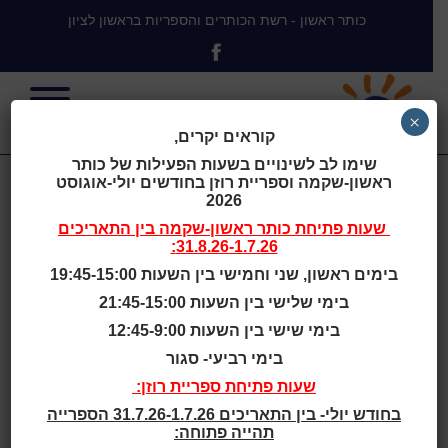
כותר ראשון - רשת הכותרים והספריות בראשון לציון
×
קוראים יקרים,
שימו לב לשינויים בשעות הפעילות של כותר
ראשון-שקמה וספריית רוזן בחודשים יולי-אוגוסט
Carnegie
2026
שעות פתיחת
כותר ראשון-שקמה
בין התאריכים
31.8.26-1.7.26:
Library of
בימים ראשון, שני וחמישי בין השעות 19:45-15:00
בימי שלישי בין השעות 21:45-15:00
Pittsburgh
בימי שישי בין השעות 12:45-9:00
בימי רביעי- סגור
,Knoxville, PA,
שעות פתיחת ספריית רוזן:
בחודש יולי- בין התאריכים 31.7.26-1.7.26 הספרייה
תהייה פתוחה: