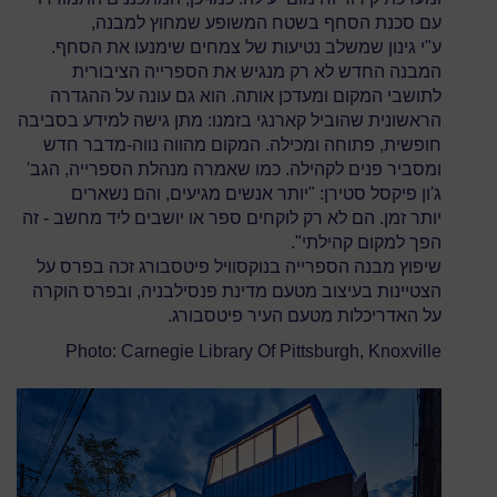
עם סכנת הסחף בשטח המשופע שמחוץ למבנה,
ע"י גינון שמשלב נטיעות של צמחים שימנעו את הסחף.
המבנה החדש לא רק מנגיש את הספרייה הציבורית
לתושבי המקום ומעדכן אותה. הוא גם עונה על ההגדרה
הראשונית שהוביל קארנגי בזמנו: מתן גישה למידע בסביבה
חופשית, פתוחה ומכילה. המקום מהווה נווה-מדבר חדש
ומסביר פנים לקהילה. כמו שאמרה מנהלת הספרייה, הגב'
ג'ון פיקסל סטירן: "יותר אנשים מגיעים, והם נשארים
יותר זמן. הם לא רק לוקחים ספר או יושבים ליד מחשב - זה
הפך למקום קהילתי".
שיפוץ מבנה הספרייה בנוקסוויל פיטסבורג זכה בפרס על
הצטיינות בעיצוב מטעם מדינת פנסילבניה, ובפרס הוקרה
על האדריכלות מטעם העיר פיטסבורג.
Photo: Carnegie Library Of Pittsburgh, Knoxville