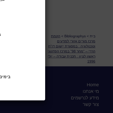
תכנית 
ב
בית
>
Bibliographys
>
הקמת
מרכז מורים אזורי למדעים
וטכנולוגיה : במסגרת יישום דו”ח
הררי – “מחר 98” במרכז הפדגוגי
ראשון לציון : תכנית עבודה – יולי
1996
בימים ראשו
Home
שעות סיפור
מי אנחנו
כותר טף
מידע לנרשמים
ספרים דיגיטליים
צור קשר