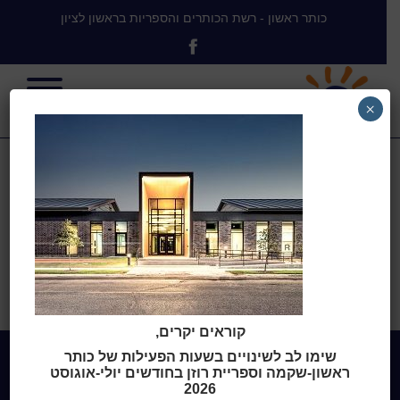
כותר ראשון - רשת הכותרים והספריות בראשון לציון
×
aberdeen lib
בית
>
Mediatheque Plomel,
Bretagne, France
>
aberdeen lib
קוראים יקרים,
שימו לב לשינויים בשעות הפעילות של כותר
ראשון-שקמה וספריית רוזן בחודשים יולי-אוגוסט
2026
Home