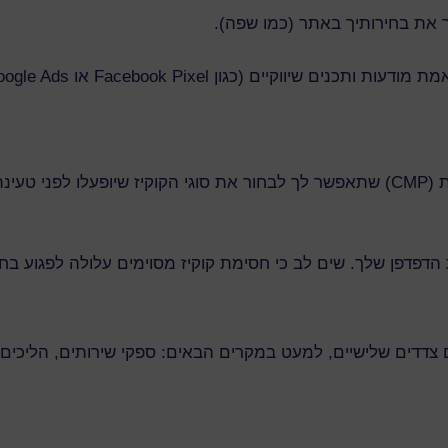
את בחירותיך באתר (כמו שפה).
כנים שיווקיים (כגון Facebook Pixel או Google Ads).
למעט קוקיז חיוניים, אנו מטמיעים מערכת לניהול הסכמות (CMP) שתאפשר לך לבחור את ס
 הדפדפן שלך. שים לב כי חסימת קוקיז מסוימים עלולה לפגוע ב
צדדים שלישיים, למעט במקרים הבאים: ספקי שירותים, הליכים מש