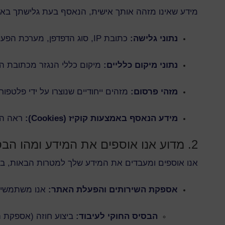
מידע שאינו מזהה אותך אישית, הנאסף בעת גלישתך בא
נתוני גלישה:
כתובת IP, סוג הדפדפן, מערכת הפעלה, דפים שנצפו באתר, משך השהייה באתר, המדינה ממנה גלשת, מונחי חיפוש ועוד.
נתוני מיקום כלליים:
מיקום כללי הנגזר מכתובת ה-IP
מזהי פרסום:
מזהים ייחודיים שנוצרו על ידי פלטפורמות פרסום (כגון Google Ads או Facebook Pixel), ומיד
מידע הנאסף באמצעות קוקיז (Cookies):
ראה הר
2. מדוע אנו אוספים את המידע ומהו הבסיס החוקי לכך?
אנו אוספים ומעבדים את המידע שלך למטרות הבאות, ב
אספקת השירותים והפעלת האתר:
אנו משתמשים 
הבסיס החוקי לעיבוד:
ביצוע חוזה (אספקת ה