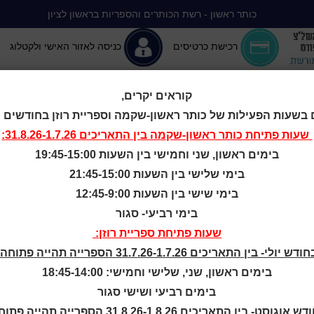
כותר ראשון - רשת הכותרים והספריות בראשון לציון
רכישת כרטיסים
כניסה לאזור האישי ולקטלוג
קוראים יקרים,
 בשעות הפעילות של כותר ראשון-שקמה וספריית רוזן בחודשים יולי-
יה ללא הפסקה
המומלצים שלנו
אירועים ופעילויות
מידע ראשון: מרכז מידע
שעות פתיחת
כותר ראשון-שקמה
בין התאריכים 31.8.26-1.7.26:
בימים ראשון, שני וחמישי בין השעות 19:45-15:00
מדיניות הפרטיות
בימי שלישי בין השעות 21:45-15:00
בימי שישי בין השעות 12:45-9:00
בימי רביעי- סגור
שעות פתיחת ספריית רוזן:
ודש יולי- בין התאריכים 31.7.26-1.7.26 הספרייה תהייה פתוחה:
ים הבאים לאתר www.kotar-rishon-lezion.org.il (להלן: “האתר”). מופעל על ידי החברה העירו
בימים ראשון, שני, שלישי וחמישי: 18:45-14:00
המידע האישי הנאסף אודותיכם. מטרת מדיניות זו היא לפרט בפ
בימים רביעי ושישי סגור
מ”א-1981 (להלן: “החוק”) והתקנות שהותקנו מכוחו.
ש אוגוסט- בין התאריכים 31.8.26-1.8.26 הספרייה תהייה פתוחה: