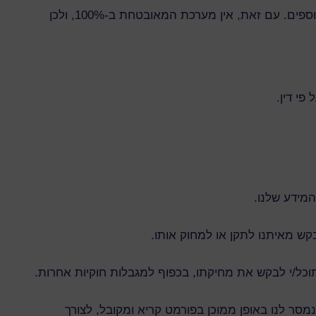
אנו מיישמים מערכות ונהלים עדכניים לאבטחת מידע, כולל שימוש בתקשורת מוצפנת (SSL), בקרות גישה ונהלי אבטחה נוספים. עם זאת, אין מערכת המאובטחת ב-100%, ולכן
פי דין.
המידע שלנו.
בקש מאיתנו לתקן או למחוק אותו.
וכל/י לבקש את מחיקתו, בכפוף למגבלות חוקיות אחרות.
ר לנו באופן ממוכן בפורמט קריא ומקובל, לצורך