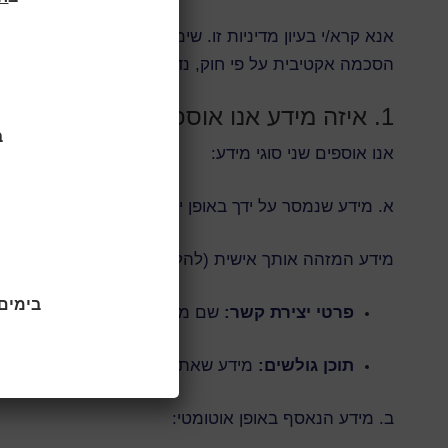
אנא קרא/י בעיון מדיניות זו. שימושך באתר, ובפרט מילוי 
הסכמה אקטיבית על פי חוק, נדאג לקבל הסכמה זו באופן 
1. איזה מידע אנו אוספים?
ב
אנו אוספים שני סוגי מידע:
א. מידע שנמסר על ידך באופן יזום:
מידע המזהה אותך אישית (להלן: “מידע אישי”), כגון:
בימים ראשו
פרטי יצירת קשר:
שם מלא, כתובת דוא”ל, מספר ט
תוכן גולשים:
מידע שאתה מפרסם באתר, כגון תגובו
ב. מידע הנאסף באופן אוטומטי: