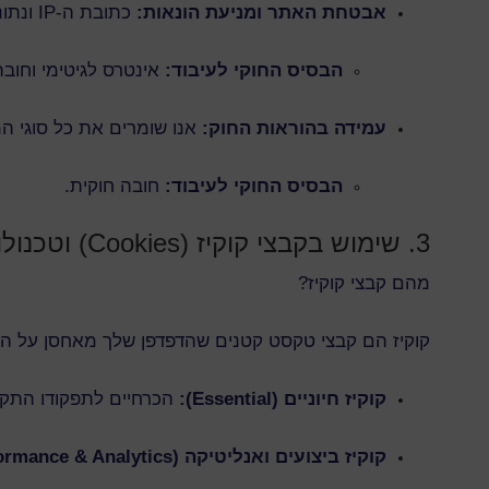
אבטחת האתר ומניעת הונאות:
כתובת ה-IP ונתוני הגלישה משמשים אותנו כדי להגן על האתר מפני איומים, ניסיונות פריצה או פעילות חשודה.
הבסיס החוקי לעיבוד:
אינטרס לגיטימי וחובה
עמידה בהוראות החוק:
אנו שומרים את כל סוגי המי
הבסיס החוקי לעיבוד:
חובה חוקית.
3. שימוש בקבצי קוקיז (Cookies) וטכנולוגיות מעקב
מהם קבצי קוקיז?
קוקיז הם קבצי טקסט קטנים שהדפדפן שלך מאחסן על ה
קוקיז חיוניים (Essential):
הכרחיים לתפקודו התקי
קוקיז ביצועים ואנליטיקה (Performance & Analytics):