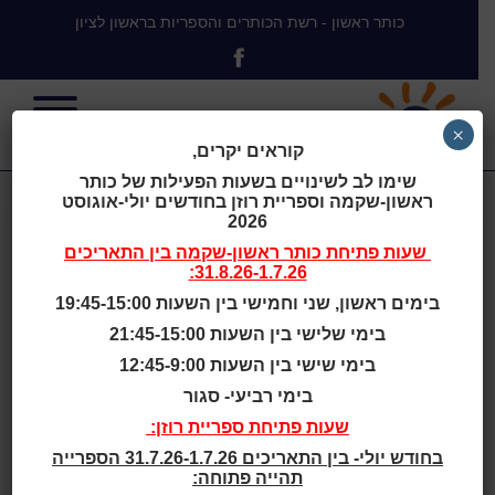
כותר ראשון - רשת הכותרים והספריות בראשון לציון
×
קוראים יקרים,
שימו לב לשינויים בשעות הפעילות של כותר
ראשון-שקמה וספריית רוזן בחודשים יולי-אוגוסט
טופס ביטול מנוי והחזר פיקדון
2026
שעות פתיחת
כותר ראשון-שקמה
בין התאריכים
רשת כותר ראשון
31.8.26-1.7.26:
בימים ראשון, שני וחמישי בין השעות 19:45-15:00
בימי שלישי בין השעות 21:45-15:00
בימי שישי בין השעות 12:45-9:00
נא למלא את כל הפרטים בצורה מדויקת לצורך טיפול
בימי רביעי- סגור
בבקשה. לאחר שליחת הטופס תתקבל הבקשה
שעות פתיחת ספריית רוזן:
במערכת ותועבר להמשך טיפול.
בחודש יולי- בין התאריכים 31.7.26-1.7.26 הספרייה
תהייה פתוחה: