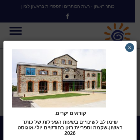
כותר ראשון - רשת הכותרים והספריות בראשון לציון
×
corsica
בית
>
Mediatheque Plomel,
Bretagne, France
>
corsica
קוראים יקרים,
שימו לב לשינויים בשעות הפעילות של כותר
ראשון-שקמה וספריית רוזן בחודשים יולי-אוגוסט
2026
Home