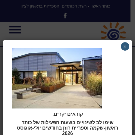
כותר ראשון - רשת הכותרים והספריות בראשון לציון
×
Palmetto
library
קוראים יקרים,
בית
>
Mediatheque Plomel,
Bretagne, France
>
Palmetto
שימו לב לשינויים בשעות הפעילות של כותר
library
ראשון-שקמה וספריית רוזן בחודשים יולי-אוגוסט
2026