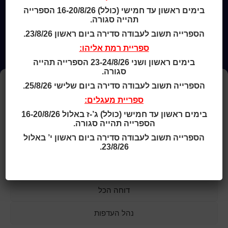
בימים ראשון עד חמישי (כולל) 16-20/8/26 הספרייה
תהייה סגורה.
הספרייה תשוב לעבודה סדירה ביום ראשון 23/8/26.
ספריית רמת אליהו:
בימים ראשון ושני 23-24/8/26 הספרייה תהייה
סגורה.
ניהול העדפות עוגיות
הספרייה תשוב לעבודה סדירה ביום שלישי 25/8/26.
ספריית מעגלים:
כדי לספק את החוויה הטובה ביותר, אנו משתמשים בקובצי עוגיות (Cookies)
לשמירת מידע על המכשיר שלך ולניתוח השימוש באתר.
בימים ראשון עד חמישי (כולל) ג’-ז באלול 16-20/8/26
הסכמה לשימוש בעוגיות מאפשרת לנו לשפר את השירותים והתוכן.
הספרייה תהייה סגורה.
אי הסכמה עלולה להשפיע על חלק מהפונקציות באתר.
הספרייה תשוב לעבודה סדירה ביום ראשון י’ באלול
למידע נוסף ראו את
מדיניות הפרטיות
ו-
מדיניות העוגיות
.
23/8/26.
מאשר הכול
© כל הזכויות שמורות לכותר ראשון
דוחה הכל
a
nova
בניית אתרים
נהל העדפות