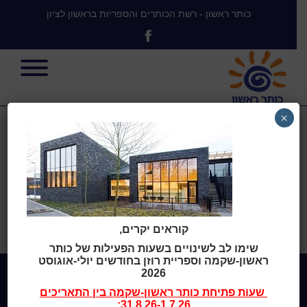
כותר ראשון - רשת הכותרים והספריות בראשון לציון
×
zoersel lib
בית
>
Zoersel Public Library,
קוראים יקרים,
Belgium
>
zoersel lib
שימו לב לשינויים בשעות הפעילות של כותר
ראשון-שקמה וספריית רוזן בחודשים יולי-אוגוסט
2026
שעות פתיחת
כותר ראשון-שקמה
בין התאריכים
Home
31.8.26-1.7.26: