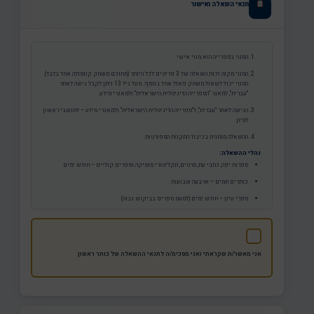
תנאי השאלה ואישור
המנוי בספרייה הוא מנוי אישי.
המנוי מקנה זכות השאלה של 3 פריטים לכל היותר (מתוכם משחק קונסולה אחד בלבד).
המנוי יכול לשאול משחק פאזל אחד בנוסף. מעל גיל 13 ניתן לקבל גישה לאתר
"עברית", למאגר "הספרייה הדיגיטלית הישראלית" ולמאגרי מידע.
הגישה לאתר "עברית", ל"ספרייה הדיגיטלית הישראלית" ולמאגרי מידע – לתושבי ראשון
לציון.
ההשאלה מותנית בכיבוד התקנות המפורטות.
נהלי ההשאלה:
ספרות יפה, כתבי עת, סרטים, תקליטורי מוסיקה וספרים קוליים – חודש ימים
כותרים חמים – ארבעה שבועות
ספרי עיון – חודש ימים (למעט ספרים בביקוש גבוה)
משחקי קונסולה – שבועיים
משחק פאזל – חודש ימים
ניתן לבצע הארכות לספר
שאינו מוזמן
בתיאום עם הספרייה, אך לא יותר מ-3
אני מאשר/ת שקראתי ואני מסכימ/ה לתנאי ההשאלה של כותר ראשון
חודשים.
חסימת מנוי:
איחור של למעלה מ-6 חודשים בהחזרת פריט
אובדן או השחתה של פריטים (תתבטל לאחר הסדרת תשלום)