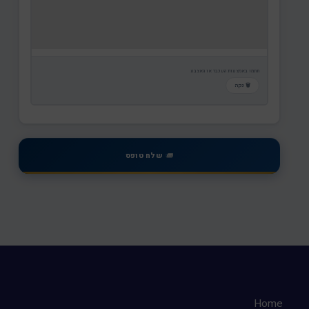
חתמו באמצעות העכבר או האצבע
🗑 נקה
שלח טופס
Home