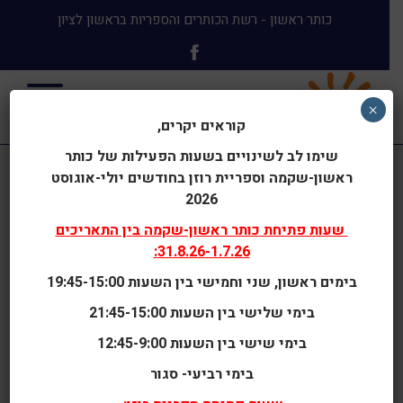
כותר ראשון - רשת הכותרים והספריות בראשון לציון
×
קוראים יקרים,
שימו לב לשינויים בשעות הפעילות של כותר
ראשון-שקמה וספריית רוזן בחודשים יולי-אוגוסט
הצטרפות לכותר ראשון
2026
רשת הכותרים והספריות בראשון לציון
שעות פתיחת
כותר ראשון-שקמה
בין התאריכים
31.8.26-1.7.26:
פרטים
ת.ז
כתובת
התקשרות
🗓 מנוי
תנאים
נגישות
✍️ חת
בימים ראשון, שני וחמישי בין השעות 19:45-15:00
בימי שלישי בין השעות 21:45-15:00
פרטים אישיים
בימי שישי בין השעות 12:45-9:00
בימי רביעי- סגור
שם משפחה
*