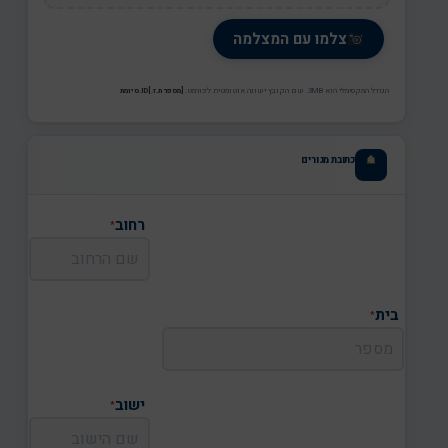
צלמו עם המצלמה
הגודל המקסימלי הוא 3MB. שם הקובץ ישונה אוטומטית לפורמט:
[מספר ת.ז.]ID.סיומת
כתובת מגורים
רחוב
*
בית
*
ישוב
*