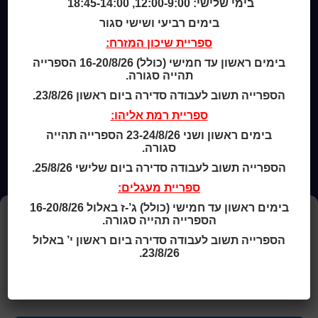
המומחה לשירותך
בימי שלישי: 12:00-9:00, 18:45-14:00
ארכיון ספריית השבוע
בימים רביעי ושישי סגור
מדיניות הפרטיות
ספריית שיכון המזרח:
מדיניות שימוש בקבצי קוקיז (Cookies Policy)
בימים ראשון עד חמישי (כולל) 16-20/8/26 הספרייה
תהייה סגורה.
הספרייה תשוב לעבודה סדירה ביום ראשון 23/8/26.
ספריית רמת אליהו:
בימים ראשון ושני 23-24/8/26 הספרייה תהייה
סגורה.
הספרייה תשוב לעבודה סדירה ביום שלישי 25/8/26.
ספריית מעגלים:
בימים ראשון עד חמישי (כולל) ג’-ז באלול 16-20/8/26
ניהול העדפות עוגיות
הספרייה תהייה סגורה.
הספרייה תשוב לעבודה סדירה ביום ראשון י’ באלול
כדי לספק את החוויה הטובה ביותר, אנו משתמשים בקובצי עוגיות (Cookies)
23/8/26.
לשמירת מידע על המכשיר שלך ולניתוח השימוש באתר.
הסכמה לשימוש בעוגיות מאפשרת לנו לשפר את השירותים והתוכן.
אי הסכמה עלולה להשפיע על חלק מהפונקציות באתר.
למידע נוסף ראו את
מדיניות הפרטיות
ו-
מדיניות העוגיות
.