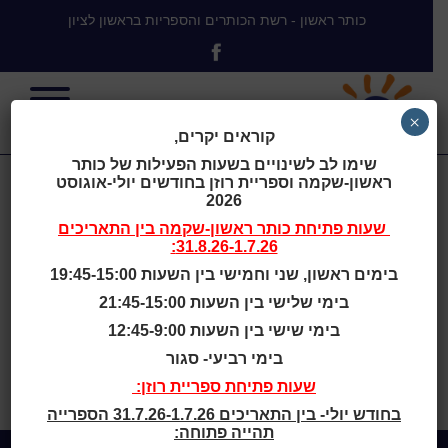
כותר ראשון - רשת הכותרים והספריות בראשון לציון
×
קוראים יקרים,
שימו לב לשינויים בשעות הפעילות של כותר
ראשון-שקמה וספריית רוזן בחודשים יולי-אוגוסט
הגדנ"ע :
2026
שעות פתיחת
כותר ראשון-שקמה
בין התאריכים
31.8.26-1.7.26:
מההגנה לצה"ל
בימים ראשון, שני וחמישי בין השעות 19:45-15:00
בימי שלישי בין השעות 21:45-15:00
בימי שישי בין השעות 12:45-9:00
בימי רביעי- סגור
בית
>
Bibliographys
>
הגדנ”ע :
שעות פתיחת ספריית רוזן:
מההגנה לצה”ל
בחודש יולי- בין התאריכים 31.7.26-1.7.26 הספרייה
תהייה פתוחה: