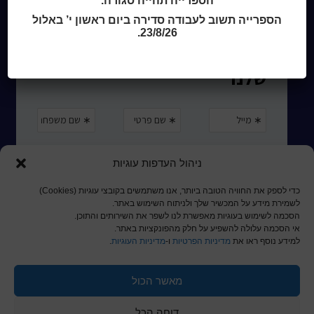
הספרייה תהייה סגורה.
הספרייה תשוב לעבודה סדירה ביום ראשון י’ באלול
23/8/26.
ניהול העדפות עוגיות
כדי לספק את החוויה הטובה ביותר, אנו משתמשים בקובצי עוגיות (Cookies)
לשמירת מידע על המכשיר שלך ולניתוח השימוש באתר.
הסכמה לשימוש בעוגיות מאפשרת לנו לשפר את השירותים והתוכן.
אי הסכמה עלולה להשפיע על חלק מהפונקציות באתר.
למידע נוסף ראו את
מדיניות הפרטיות
ו-
מדיניות העוגיות
.
מאשר הכול
© כל הזכויות שמורות לכותר ראשון
דוחה הכל