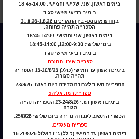
בימים ראשון, שני, שלישי וחמישי: 18:45-14:00
בית
>
Bibliographys
>
התקבלו
בימים רביעי ושישי סגור
במערכת (ספרים)
ב
חודש אוגוסט- בין התאריכים 31.8.26-1.8.26
הספרייה תהייה פתוחה:
בימים ראשון, שני וחמישי: 18:45-14:00
בימי שלישי: 12:00-9:00, 18:45-14:00
Home
מי אנחנו
בימים רביעי ושישי סגור
מידע לנרשמים
ספריית שיכון המזרח:
צור קשר
בימים ראשון עד חמישי (כולל) 16-20/8/26 הספרייה
תהייה סגורה.
שעות סיפור
הספרייה תשוב לעבודה סדירה ביום ראשון 23/8/26.
כותר טף
ספריית רמת אליהו:
ספרים דיגיטליים
בימים ראשון ושני 23-24/8/26 הספרייה תהייה
סגורה.
קטלוג כותר ראשון
הספרייה תשוב לעבודה סדירה ביום שלישי 25/8/26.
המומחה לשירותך
ארכיון ספריית השבוע
ספריית מעגלים:
מדיניות הפרטיות
בימים ראשון עד חמישי (כולל) ג’-ז באלול 16-20/8/26
מדיניות שימוש בקבצי קוקיז (Cookies Policy)