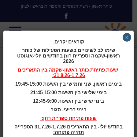
כותר ראשון - רשת הכותרים והספריות בראשון לציון
×
קוראים יקרים,
שימו לב לשינויים בשעות הפעילות של כותר
ראשון-שקמה וספריית רוזן בחודשים יולי-אוגוסט
התקבלו
2026
שעות פתיחת
כותר ראשון-שקמה
בין התאריכים
31.8.26-1.7.26:
במערכת
בימים ראשון, שני וחמישי בין השעות 19:45-15:00
בימי שלישי בין השעות 21:45-15:00
(ספרים)
בימי שישי בין השעות 12:45-9:00
בימי רביעי- סגור
שעות פתיחת ספריית רוזן:
בחודש יולי- בין התאריכים 31.7.26-1.7.26 הספרייה
פורסם בכתב-העת טבע ודברים, גיליון 262, עמ' 11.
תהייה פתוחה: