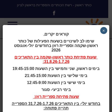
כותר ראשון - רשת הכותרים והספריות בראשון לציון
×
קוראים יקרים,
שימו לב לשינויים בשעות הפעילות של כותר
ראשון-שקמה וספריית רוזן בחודשים יולי-אוגוסט
מסע אל
2026
שעות פתיחת
כותר ראשון-שקמה
בין התאריכים
31.8.26-1.7.26:
השרשים : כ"ח
בימים ראשון, שני וחמישי בין השעות 19:45-15:00
בימי שלישי בין השעות 21:45-15:00
באדר תרמ"ב
בימי שישי בין השעות 12:45-9:00
בימי רביעי- סגור
שעות פתיחת ספריית רוזן:
בחודש יולי- בין התאריכים 31.7.26-1.7.26 הספרייה
תהייה פתוחה:
בית
>
Bibliographys
>
מסע אל