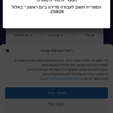
הספרייה תהייה סגורה.
הספרייה תשוב לעבודה סדירה ביום ראשון י’ באלול
23/8/26.
ניהול העדפות עוגיות
כדי לספק את החוויה הטובה ביותר, אנו משתמשים בקובצי עוגיות (Cookies)
לשמירת מידע על המכשיר שלך ולניתוח השימוש באתר.
הסכמה לשימוש בעוגיות מאפשרת לנו לשפר את השירותים והתוכן.
אי הסכמה עלולה להשפיע על חלק מהפונקציות באתר.
למידע נוסף ראו את
מדיניות הפרטיות
ו-
מדיניות העוגיות
.
מאשר הכול
© כל הזכויות שמורות לכותר ראשון
דוחה הכל
a
nova
בניית אתרים