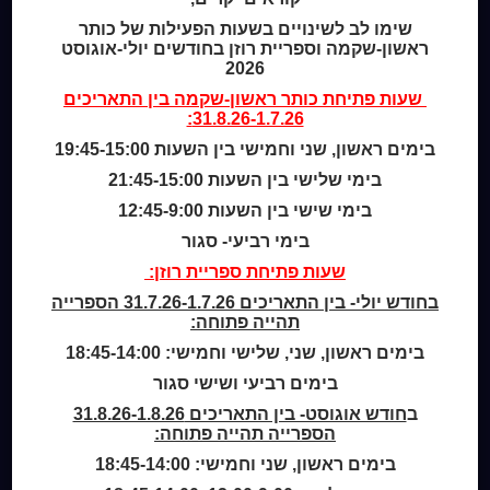
שימו לב לשינויים בשעות הפעילות של כותר
ראשון-שקמה וספריית רוזן בחודשים יולי-אוגוסט
Home
2026
מי אנחנו
שעות פתיחת
כותר ראשון-שקמה
בין התאריכים
מידע לנרשמים
31.8.26-1.7.26:
צור קשר
בימים ראשון, שני וחמישי בין השעות 19:45-15:00
בימי שלישי בין השעות 21:45-15:00
שעות סיפור
כותר טף
בימי שישי בין השעות 12:45-9:00
ספרים דיגיטליים
בימי רביעי- סגור
שעות פתיחת ספריית רוזן:
קטלוג כותר ראשון
בחודש יולי- בין התאריכים 31.7.26-1.7.26 הספרייה
המומחה לשירותך
תהייה פתוחה:
ארכיון ספריית השבוע
בימים ראשון, שני, שלישי וחמישי: 18:45-14:00
מדיניות הפרטיות
בימים רביעי ושישי סגור
מדיניות שימוש בקבצי קוקיז (Cookies Policy)
ב
חודש אוגוסט- בין התאריכים 31.8.26-1.8.26
הספרייה תהייה פתוחה:
בימים ראשון, שני וחמישי: 18:45-14:00