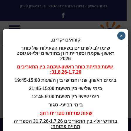
כותר ראשון - רשת הכותרים והספריות בראשון לציון
×
קוראים יקרים,
שימו לב לשינויים בשעות הפעילות של כותר
ראשון-שקמה וספריית רוזן בחודשים יולי-אוגוסט
סיפור חיים
2026
שעות פתיחת
כותר ראשון-שקמה
בין התאריכים
31.8.26-1.7.26:
בימים ראשון, שני וחמישי בין השעות 19:45-15:00
ירושלים תנועת המורים למען קרן קימת לישראל, הוצאת
בימי שלישי בין השעות 21:45-15:00
האגף לחינוך ולנוער, תשנ"ב.
בימי שישי בין השעות 12:45-9:00
בימי רביעי- סגור
בית
>
Bibliographys
>
סיפור חיים
שעות פתיחת ספריית רוזן:
בחודש יולי- בין התאריכים 31.7.26-1.7.26 הספרייה
תהייה פתוחה: