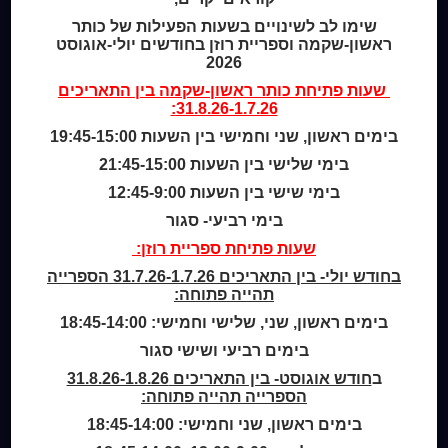
מי אנחנו
שימו לב לשינויים בשעות הפעילות של כותר
מידע לנרשמים
ראשון-שקמה וספריית רוזן בחודשים יולי-אוגוסט
צור קשר
2026
שעות פתיחת
כותר ראשון-שקמה
בין התאריכים
31.8.26-1.7.26:
שעות סיפור
כותר טף
בימים ראשון, שני וחמישי בין השעות 19:45-15:00
ספרים דיגיטליים
בימי שלישי בין השעות 21:45-15:00
בימי שישי בין השעות 12:45-9:00
קטלוג כותר ראשון
בימי רביעי- סגור
המומחה לשירותך
שעות פתיחת ספריית רוזן:
ארכיון ספריית השבוע
מדיניות הפרטיות
בחודש יולי- בין התאריכים 31.7.26-1.7.26 הספרייה
מדיניות שימוש בקבצי קוקיז (Cookies Policy)
תהייה פתוחה:
בימים ראשון, שני, שלישי וחמישי: 18:45-14:00
בימים רביעי ושישי סגור
ב
חודש אוגוסט- בין התאריכים 31.8.26-1.8.26
הספרייה תהייה פתוחה:
בימים ראשון, שני וחמישי: 18:45-14:00