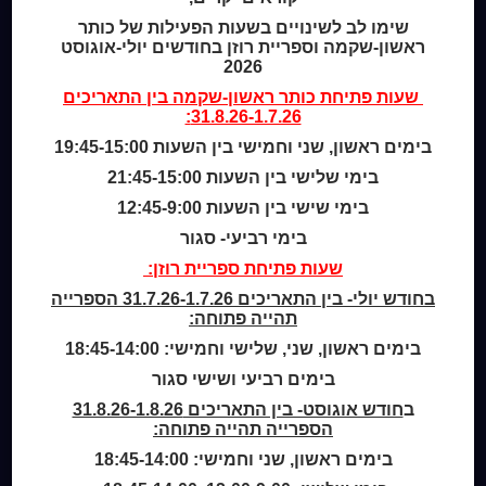
שימו לב לשינויים בשעות הפעילות של כותר
ראשון-שקמה וספריית רוזן בחודשים יולי-אוגוסט
Home
2026
מי אנחנו
שעות פתיחת
כותר ראשון-שקמה
בין התאריכים
מידע לנרשמים
31.8.26-1.7.26:
צור קשר
בימים ראשון, שני וחמישי בין השעות 19:45-15:00
בימי שלישי בין השעות 21:45-15:00
שעות סיפור
בימי שישי בין השעות 12:45-9:00
כותר טף
ספרים דיגיטליים
בימי רביעי- סגור
שעות פתיחת ספריית רוזן:
קטלוג כותר ראשון
בחודש יולי- בין התאריכים 31.7.26-1.7.26 הספרייה
המומחה לשירותך
תהייה פתוחה:
ארכיון ספריית השבוע
בימים ראשון, שני, שלישי וחמישי: 18:45-14:00
מדיניות הפרטיות
בימים רביעי ושישי סגור
מדיניות שימוש בקבצי קוקיז (Cookies Policy)
ב
חודש אוגוסט- בין התאריכים 31.8.26-1.8.26
הספרייה תהייה פתוחה:
בימים ראשון, שני וחמישי: 18:45-14:00