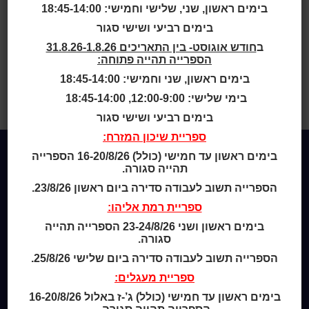
בימים ראשון, שני, שלישי וחמישי: 18:45-14:00
המאמר פורסם בכתב-העת קתדרה, גיליון 9, עמ' 144-149.
בימים רביעי ושישי סגור
המאמר זמין ברשת. יש ללחוץ על "לעיון בגליון השלם"
ב
חודש אוגוסט- בין התאריכים 31.8.26-1.8.26
בקישור
הזה
.
הספרייה תהייה פתוחה:
בימים ראשון, שני וחמישי: 18:45-14:00
בית
>
Bibliographys
>
ראשון לציון
בימי שלישי: 12:00-9:00, 18:45-14:00
בחסות הברון רוטשילד (1882-1900)
בימים רביעי ושישי סגור
ספריית שיכון המזרח:
בימים ראשון עד חמישי (כולל) 16-20/8/26 הספרייה
תהייה סגורה.
Home
הספרייה תשוב לעבודה סדירה ביום ראשון 23/8/26.
מי אנחנו
ספריית רמת אליהו:
מידע לנרשמים
צור קשר
בימים ראשון ושני 23-24/8/26 הספרייה תהייה
סגורה.
הספרייה תשוב לעבודה סדירה ביום שלישי 25/8/26.
שעות סיפור
כותר טף
ספריית מעגלים:
ספרים דיגיטליים
בימים ראשון עד חמישי (כולל) ג’-ז באלול 16-20/8/26