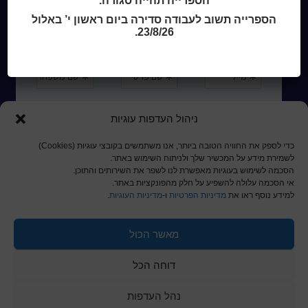
הספרייה תהייה סגורה.
הספרייה תשוב לעבודה סדירה ביום ראשון י’ באלול
23/8/26.
ניהול העדפות עוגיות
כדי לספק את החוויה הטובה ביותר, אנו משתמשים בקובצי עוגיות (Cookies)
לשמירת מידע על המכשיר שלך ולניתוח השימוש באתר.
הסכמה לשימוש בעוגיות מאפשרת לנו לשפר את השירותים והתוכן.
אי הסכמה עלולה להשפיע על חלק מהפונקציות באתר.
למידע נוסף ראו את
מדיניות הפרטיות
ו-
מדיניות העוגיות
.
מאשר הכול
© כל הזכויות שמורות לכותר ראשון
דוחה הכל
a
nova
בניית אתרים
נהל העדפות