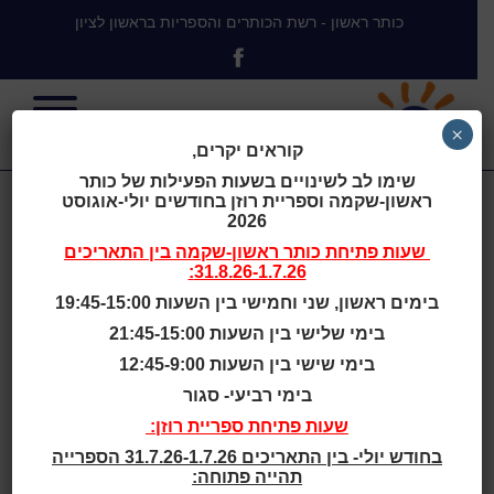
כותר ראשון - רשת הכותרים והספריות בראשון לציון
×
קוראים יקרים,
שימו לב לשינויים בשעות הפעילות של כותר
ראשון-שקמה וספריית רוזן בחודשים יולי-אוגוסט
ראשון לציון -
2026
שעות פתיחת
כותר ראשון-שקמה
בין התאריכים
31.8.26-1.7.26:
פיתוח תיירות
בימים ראשון, שני וחמישי בין השעות 19:45-15:00
בימי שלישי בין השעות 21:45-15:00
בימי שישי בין השעות 12:45-9:00
בימי רביעי- סגור
לא להשאלה - לעיון בספרייה בלבד.
שעות פתיחת ספריית רוזן:
בית
>
Bibliographys
>
ראשון לציון –
בחודש יולי- בין התאריכים 31.7.26-1.7.26 הספרייה
פיתוח תיירות
תהייה פתוחה: