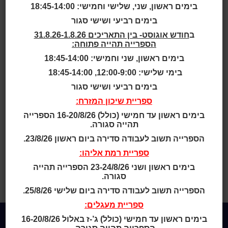
- Keramim
בימים ראשון, שני, שלישי וחמישי: 18:45-14:00
School In
בימים רביעי ושישי סגור
ב
חודש אוגוסט- בין התאריכים 31.8.26-1.8.26
הספרייה תהייה פתוחה:
Rishon Le Zion
בימים ראשון, שני וחמישי: 18:45-14:00
בימי שלישי: 12:00-9:00, 18:45-14:00
בימים רביעי ושישי סגור
ספריית שיכון המזרח:
על מודל חדשני בחינוך שהושת בבית ספר כרמים.
בימים ראשון עד חמישי (כולל) 16-20/8/26 הספרייה
מאת דוד חן.
תהייה סגורה.
[Rishon Le Zion]: [S.N.], 1995.
הספרייה תשוב לעבודה סדירה ביום ראשון 23/8/26.
ספריית רמת אליהו:
בית
>
The School
>
Bibliographys
Of The Future : A Design For A
בימים ראשון ושני 23-24/8/26 הספרייה תהייה
סגורה.
Working Model – Keramim School
In Rishon Le Zion
הספרייה תשוב לעבודה סדירה ביום שלישי 25/8/26.
ספריית מעגלים:
בימים ראשון עד חמישי (כולל) ג’-ז באלול 16-20/8/26