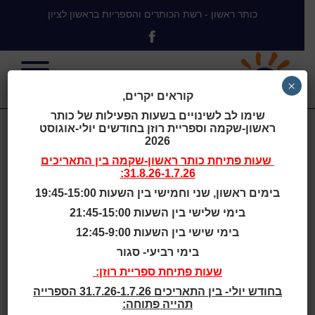
כותר ראשון - רשת הכותרים והספריות בראשון לציון
×
קוראים יקרים,
שימו לב לשינויים בשעות הפעילות של כותר
ראשון-שקמה וספריית רוזן בחודשים יולי-אוגוסט
The School Of
2026
שעות פתיחת
כותר ראשון-שקמה
בין התאריכים
31.8.26-1.7.26:
The Future : A
בימים ראשון, שני וחמישי בין השעות 19:45-15:00
בימי שלישי בין השעות 21:45-15:00
Design For A
בימי שישי בין השעות 12:45-9:00
בימי רביעי- סגור
Working Model
שעות פתיחת ספריית רוזן:
בחודש יולי- בין התאריכים 31.7.26-1.7.26 הספרייה
תהייה פתוחה: