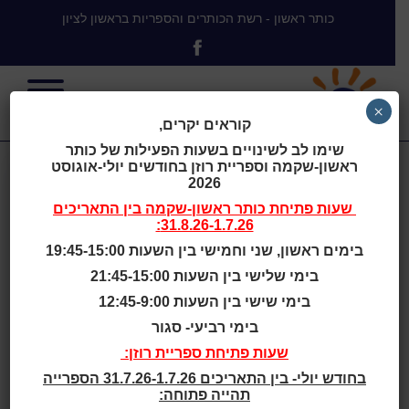
כותר ראשון - רשת הכותרים והספריות בראשון לציון
×
קוראים יקרים,
שימו לב לשינויים בשעות הפעילות של כותר
ראשון-שקמה וספריית רוזן בחודשים יולי-אוגוסט
הרשמה לשירות גישה למאגרי מידע
2026
מקוונים
שעות פתיחת
כותר ראשון-שקמה
בין התאריכים
31.8.26-1.7.26:
למנויי כותר ראשון - רשת הכותרים והספריות בראשון לציון
בימים ראשון, שני וחמישי בין השעות 19:45-15:00
בימי שלישי בין השעות 21:45-15:00
בימי שישי בין השעות 12:45-9:00
אנא מלאו את הטופס. חובה למלא את כל השדות.
בימי רביעי- סגור
השירות מיועד למנויי כותר ראשון שהנם תושבי ראשון לציון
שעות פתיחת ספריית רוזן:
בלבד.
בחודש יולי- בין התאריכים 31.7.26-1.7.26 הספרייה
תוקף הגישה למאגרי המידע הוא לשנה ממועד פתיחת
תהייה פתוחה:
הגישה.