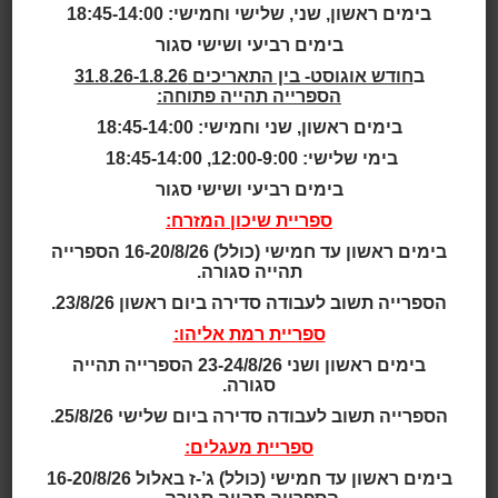
בימים ראשון, שני, שלישי וחמישי: 18:45-14:00
בימים רביעי ושישי סגור
בית
>
הפורטל הממשלתי ואתרי
ב
חודש אוגוסט- בין התאריכים 31.8.26-1.8.26
ממשל GOV.IL
הספרייה תהייה פתוחה:
בימים ראשון, שני וחמישי: 18:45-14:00
אוריינות דיגיטלית - מפגשי
בימי שלישי: 12:00-9:00, 18:45-14:00
למידה בזום
בימים רביעי ושישי סגור
ספריית שיכון המזרח:
תאריך ושעה:
19:00-18:00 | 16.06.2026
בימים ראשון עד חמישי (כולל) 16-20/8/26 הספרייה
תהייה סגורה.
הפורטל הממשלתי (gov.il)
הוא אתר מרכזי המרכז מידע
ושירותים מכלל משרדי הממשלה בממשק אחד, חדשני
הספרייה תשוב לעבודה סדירה ביום ראשון 23/8/26.
ונגיש. לעומת זאת, "אתרי הממשל" מתייחסים לאתרי
ספריית רמת אליהו:
האינטרנט הספציפיים של כל משרד ממשלתי ויחידת סמך
בימים ראשון ושני 23-24/8/26 הספרייה תהייה
בנפרד.
סגורה.
במפגש נכיר את הפורטל וגם את אתרי הממשל אליהם ניתן
הספרייה תשוב לעבודה סדירה ביום שלישי 25/8/26.
להגיע באמצעותו. בנוסף, נגדיר לנו שם משתמש וסיסמה
ספריית מעגלים:
להזדהות אחידה באתרי הממשל השונים.
בימים ראשון עד חמישי (כולל) ג’-ז באלול 16-20/8/26
מרצה: חן בלום רכזת מידע ראשון