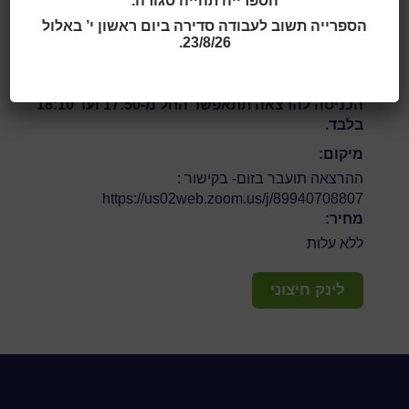
הספרייה תהייה סגורה.
מחיר
:
ללא תשלום
הספרייה תשוב לעבודה סדירה ביום ראשון י’ באלול
23/8/26.
ההרצאה תועבר בזום- בקישור :
https://us02web.zoom.us/j/89940708807
הכניסה להרצאה תתאפשר החל מ-17:50 ועד 18:10
בלבד.
מיקום:
ההרצאה תועבר בזום- בקישור :
https://us02web.zoom.us/j/89940708807
מחיר:
ללא עלות
לינק חיצוני