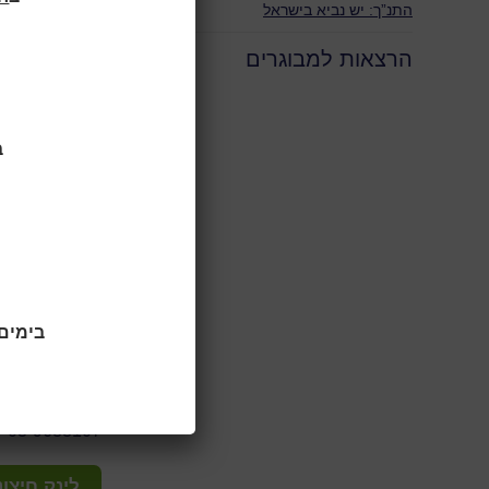
התנ”ך: יש נביא בישראל
10:00 | 23.06.2026
סדרה מרתקת ו
הרצאות למבוגרים
"יש נביא ביש
מרצה:
אריאל
"כשתנך פוגש ת
ב
מיועד לאזרחים
מספר המקומות 
מיקום:
ספריית שיכון 
מחיר:
ללא עלות אך 
בימים ראשו
כתובת:
שד' יעקב 52 ראשון לציון
טלפון:
03-9688107
לינק חיצונ