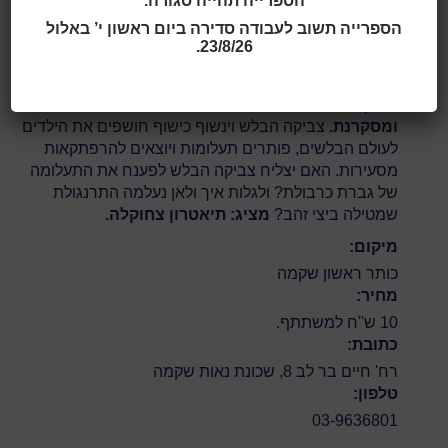
הספרייה תהייה סגורה.
גילאי 4 - 8
הספרייה תשוב לעבודה סדירה ביום ראשון י’ באלול
23/8/26.
תאריך ושעה:
17:00 | 04.03.2024
צביקה הבלש – דמות בלשית לילדים, משעשעת
ומסקרנת.
צביקה הבלש וינשוף כישוף חושפים את הילדים
לעולם הבלשים, פותרים תעלומות ויוצאים להרפתקאות
מסעירות. האם יצליח צביקה הבלש לפענח את התעלומה
של גברת כרבולת? ולגלות איך ולאן נעלמה התרנגולת
שמטילה ביצי זהב?
מציג: תיאטרון צחוקלה.
מיקום:
כותר ראשון שקמה
מחיר:
10 ש"ח למשתתף.
כתובת:
רח' חיים בר לב 8, שכונת נאות שקמה
טלפון:
03-9636801