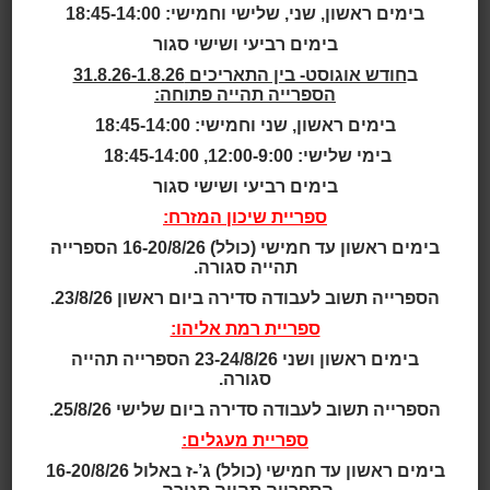
בימים ראשון, שני, שלישי וחמישי: 18:45-14:00
19:00-18:00 | 01.07.2025
בימים רביעי ושישי סגור
ב
חודש אוגוסט- בין התאריכים 31.8.26-1.8.26
מהם שירותי ענן
– אילו שירותי ענן אנחנו מכירים? למה
הספרייה תהייה פתוחה:
דווקא שירותי הענן של גוגל? מהו יוזר בגוגל ואיך עובדים
בימים ראשון, שני וחמישי: 18:45-14:00
עם המייל של גוגל
בימי שלישי: 12:00-9:00, 18:45-14:00
מרצה: חן בלום, רכזת מידע ראשון
בימים רביעי ושישי סגור
ההרצאה תועבר בזום- בקישור
ספריית שיכון המזרח:
https://us02web.zoom.us/j/88350569080
:
בימים ראשון עד חמישי (כולל) 16-20/8/26 הספרייה
הכניסה להרצאה תתאפשר החל מ-17:50 ועד 18:10
תהייה סגורה.
בלבד
.
הספרייה תשוב לעבודה סדירה ביום ראשון 23/8/26.
מס' המקומות מוגבל | הזכות לשינויים שמורה
ספריית רמת אליהו:
מיקום:
בימים ראשון ושני 23-24/8/26 הספרייה תהייה
סגורה.
ההרצאה תועבר בזום- בקישור :
הספרייה תשוב לעבודה סדירה ביום שלישי 25/8/26.
https://us02web.zoom.us/j/88350569080
מחיר:
ספריית מעגלים:
ללא עלות
בימים ראשון עד חמישי (כולל) ג’-ז באלול 16-20/8/26