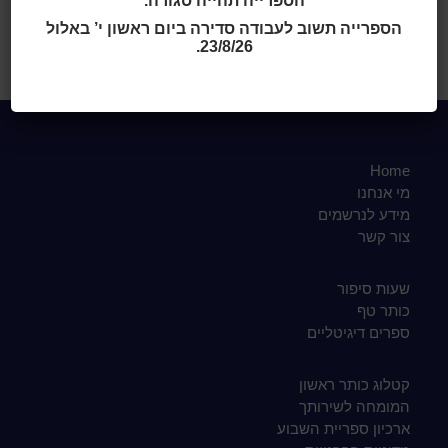
הספרייה תהייה סגורה.
לינק חיצוני
הספרייה תשוב לעבודה סדירה ביום ראשון י’ באלול
23/8/26.
Home
מי אנחנו
מידע לנרשמים
צור קשר
שעות סיפור
כותר טף
ספרים דיגיטליים
קטלוג כותר ראשון
המומחה לשירותך
ארכיון ספריית השבוע