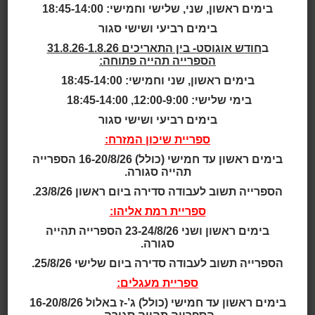
Copy
בימים ראשון, שני, שלישי וחמישי: 18:45-14:00
בימים רביעי ושישי סגור
אוריינות דיגיטלית - מפגשי
ב
חודש אוגוסט- בין התאריכים 31.8.26-1.8.26
הספרייה תהייה פתוחה:
למידה בזום
בימים ראשון, שני וחמישי: 18:45-14:00
תאריך ושעה:
בימי שלישי: 12:00-9:00, 18:45-14:00
19:00-18:00 | 12.08.2025
בימים רביעי ושישי סגור
הדרייב כלי האחסון של גוגל
ספריית שיכון המזרח:
תאריך ושעה: 19:00-18:00 | 12.08.2025
בימים ראשון עד חמישי (כולל) 16-20/8/26 הספרייה
תהייה סגורה.
אפליקציה שמאפשרת לנו לשמור ולאחסן מידע שלנו בענן.
הספרייה תשוב לעבודה סדירה ביום ראשון 23/8/26.
בדרייב ניתן גם לשתף קבצים ואפילו תיקיות שלמות אנשים
ספריית רמת אליהו:
אחרים מבלי לשכפל את המידע.
בימים ראשון ושני 23-24/8/26 הספרייה תהייה
המפגש כולל הסברים ותרגלים להתנסות תוך כדי המפגש.
סגורה.
ללמידה יעילה מומלץ להתחבר מהמחשב.
הספרייה תשוב לעבודה סדירה ביום שלישי 25/8/26.
ספריית מעגלים:
מרצה: חן בלום, רכזת מידע ראשון
בימים ראשון עד חמישי (כולל) ג’-ז באלול 16-20/8/26
ההרצאה תועבר בזום- בקישור