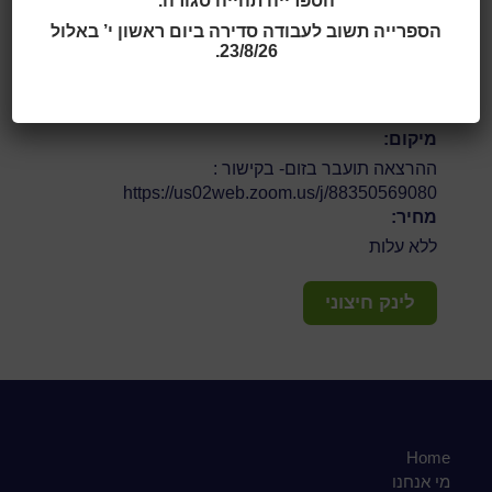
הספרייה תהייה סגורה.
https://us02web.zoom.us/j/88350569080
:
הספרייה תשוב לעבודה סדירה ביום ראשון י’ באלול
הכניסה להרצאה תתאפשר החל מ-17:50 ועד 18:10
23/8/26.
בלבד
.
מס' המקומות מוגבל | הזכות לשינויים שמורה
מיקום:
ההרצאה תועבר בזום- בקישור :
https://us02web.zoom.us/j/88350569080
מחיר:
ללא עלות
לינק חיצוני
Home
מי אנחנו