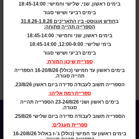
לא יהיה זמין
בימים ראשון, שני, שלישי וחמישי: 18:45-14:00
בימים רביעי ושישי סגור
ב
חודש אוגוסט- בין התאריכים 31.8.26-1.8.26
הספרייה תהייה פתוחה:
בימים ראשון, שני וחמישי: 18:45-14:00
קוראים יקרים,
בימי שלישי: 12:00-9:00, 18:45-14:00
ביום שני, 24.3.25, החל מהשעה 13:00 ועד לסיום יום העבודה,
בימים רביעי ושישי סגור
יתקיימו עבודות תחזוקה בתוכנת הספרייה.
ספריית שיכון המזרח:
במהלך הזמן הזה, הקטלוג לא יהיה זמין ולא ניתן יהיה להיכנס
לאזור האישי לצורך ביצוע הארכות או להורדת קופונים לעברית –
בימים ראשון עד חמישי (כולל) 16-20/8/26 הספרייה
גם לא דרך האפליקציה.
תהייה סגורה.
סליחה על אי הנוחות ותודה על ההבנה.
הספרייה תשוב לעבודה סדירה ביום ראשון 23/8/26.
ספריית רמת אליהו:
בימים ראשון ושני 23-24/8/26 הספרייה תהייה
סגורה.
הספרייה תשוב לעבודה סדירה ביום שלישי 25/8/26.
Home
ספריית מעגלים:
מי אנחנו
בימים ראשון עד חמישי (כולל) ג’-ז באלול 16-20/8/26
מידע לנרשמים