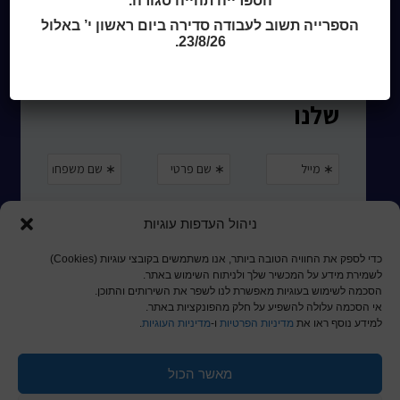
הספרייה תהייה סגורה.
מדיניות שימוש בקבצי קוקיז (Cookies Policy)
הספרייה תשוב לעבודה סדירה ביום ראשון י’ באלול
23/8/26.
ניהול העדפות עוגיות
כדי לספק את החוויה הטובה ביותר, אנו משתמשים בקובצי עוגיות (Cookies)
לשמירת מידע על המכשיר שלך ולניתוח השימוש באתר.
הסכמה לשימוש בעוגיות מאפשרת לנו לשפר את השירותים והתוכן.
אי הסכמה עלולה להשפיע על חלק מהפונקציות באתר.
למידע נוסף ראו את
מדיניות הפרטיות
ו-
מדיניות העוגיות
.
מאשר הכול
© כל הזכויות שמורות לכותר ראשון