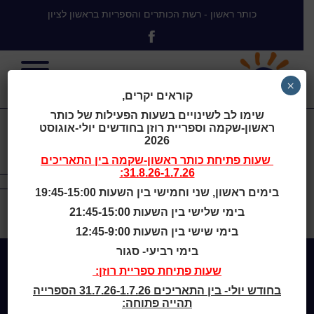
כותר ראשון - רשת הכותרים והספריות בראשון לציון
×
רשת הכותרים והספריות
קוראים יקרים,
שימו לב לשינויים בשעות הפעילות של כותר
בראשון לציון
ראשון-שקמה וספריית רוזן בחודשים יולי-אוגוסט
2026
by anova team
שעות פתיחת
כותר ראשון-שקמה
בין התאריכים
31.8.26-1.7.26:
בימים ראשון, שני וחמישי בין השעות 19:45-15:00
רשת הכותרים והספריות בראשון לציון is proudly powered by
בימי שלישי בין השעות 21:45-15:00
WordPress
בימי שישי בין השעות 12:45-9:00
בימי רביעי- סגור
שעות פתיחת ספריית רוזן:
Home
בחודש יולי- בין התאריכים 31.7.26-1.7.26 הספרייה
מי אנחנו
תהייה פתוחה: