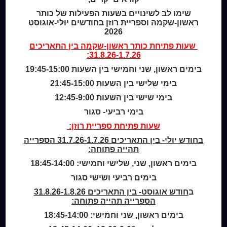
מי אנחנו
שימו לב לשינויים בשעות הפעילות של כותר
מידע לנרשמים
ראשון-שקמה וספריית רוזן בחודשים יולי-אוגוסט
צור קשר
2026
שעות פתיחת
כותר ראשון-שקמה
בין התאריכים
31.8.26-1.7.26:
שעות סיפור
כותר טף
בימים ראשון, שני וחמישי בין השעות 19:45-15:00
ספרים דיגיטליים
בימי שלישי בין השעות 21:45-15:00
בימי שישי בין השעות 12:45-9:00
קטלוג כותר ראשון
בימי רביעי- סגור
המומחה לשירותך
שעות פתיחת ספריית רוזן:
ארכיון ספריית השבוע
מדיניות הפרטיות
בחודש יולי- בין התאריכים 31.7.26-1.7.26 הספרייה
מדיניות שימוש בקבצי קוקיז (Cookies Policy)
תהייה פתוחה:
בימים ראשון, שני, שלישי וחמישי: 18:45-14:00
בימים רביעי ושישי סגור
ב
חודש אוגוסט- בין התאריכים 31.8.26-1.8.26
הספרייה תהייה פתוחה:
בימים ראשון, שני וחמישי: 18:45-14:00