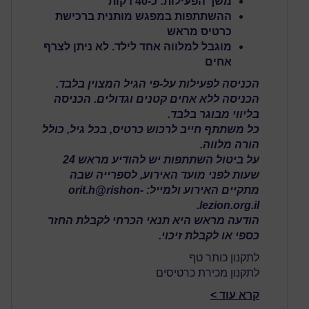
משך הפעילות: כ-40 דקות
ההשתתפות במפגש מותנית ב
רכישת
כרטיס מראש
מוגבל למלווה אחד לילד. לא ניתן לצרף
אחים
הכניסה לפעילות על-פי הגיל המצוין בלבד.
הכניסה ללא אחים קטנים וגדולים. הכניסה
בליווי מבוגר בלבד.
כל משתתף חייב לרכוש כרטיס, בכל גיל, כולל
הורה מלווה.
על ביטול השתתפות יש להודיע מראש 24
שעות לפני מועד האירוע, לספרייה שבה
מתקיים האירוע ולמייל: orit.h@rishon-
lezion.org.il.
הודעה מראש היא תנאי הכרחי לקבלת החזר
כספי או לקבלת זיכוי.
לתקנון כותר טף
לתקנון מכירת כרטיסים
קרא עוד >