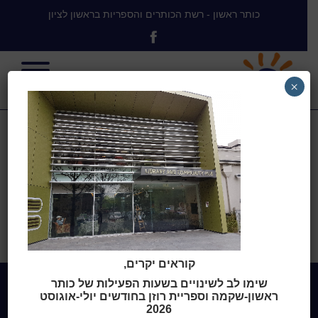
כותר ראשון - רשת הכותרים והספריות בראשון לציון
×
burwood lib
בית
>
Mediatheque Plomel,
Bretagne, France
>
burwood lib
קוראים יקרים,
שימו לב לשינויים בשעות הפעילות של כותר
ראשון-שקמה וספריית רוזן בחודשים יולי-אוגוסט
2026
Home