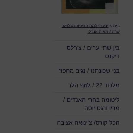
בית
>
ידעתי למה הציפור הכלואה
שרה / מאיה אנג’לו
בין שתי ערים / צ'רלס
דיקנס
בני שכונתנו / נגיב מחפוז
מלכוד 22 / ג'וזף הלר
ליטומה בהרי האנדים /
מריו ורגס יוסה
הכל קורס/ צ'ינואה אצ'בה