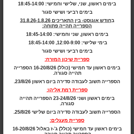
בימים ראשון, שני, שלישי וחמישי: 18:45-14:00
אחד הפלאים שספרות מסוגלת ליצור הוא חיבור רגשי
בימים רביעי ושישי סגור
ותחושת הבנה בין אנשים רחוקים. כך יכול גבר ישראלי, לבן,
ב
חודש אוגוסט- בין התאריכים 31.8.26-1.8.26
בן המאה ה-21 (אני), להזדהות עם אישה שחורה שנולדה
הספרייה תהייה פתוחה:
אל דמדומי העבדות בארצות הברית, בימים שהשחורים
בימים ראשון, שני וחמישי: 18:45-14:00
עדיין נרדפו. מאיה אנג'לו, שנפטרה לפני שנה, היתה אחת
בימי שלישי: 12:00-9:00, 18:45-14:00
מהפעילים הבולטים בתנועה לזכויות האזרח. כשקוראים
את האוטוביוגרפיה שלה, "ידעתי למה הציפור הכלואה
בימים רביעי ושישי סגור
שרה", נוצר הפלא הזה.
ספריית שיכון המזרח:
אבל – למרות שהמחברת היא פעילה פוליטית – הספר הזה
בימים ראשון עד חמישי (כולל) 16-20/8/26 הספרייה
הוא לא מניפסט שטחי. סיפור חייה של אנג'לו הוא מרתק,
תהייה סגורה.
לעתים כואב מאוד, תמיד מלא באור של אופטימיות. וגם
הספרייה תשוב לעבודה סדירה ביום ראשון 23/8/26.
בפרקים שבהם הספר 'פחות עלילתי', האבחנות בו הן
מרתקות,
ספריית רמת אליהו:
ומזכירות דיונים ממקומות אחרים ומזמנים אחרים, כמו:
בימים ראשון ושני 23-24/8/26 הספרייה תהייה
"צורכי החברה הכתיבו את האתיקה שלה, ובגטאות
סגורה.
השחורים ...
הספרייה תשוב לעבודה סדירה ביום שלישי 25/8/26.
הגיבור הוא האיש שמוצעים לו הפירורים... אבל בעזרת
ספריית מעגלים:
תושייה ואומץ הוא מצליח לערוך לעצמו משתה מלכים.
לפיכך
בימים ראשון עד חמישי (כולל) ג’-ז באלול 16-20/8/26