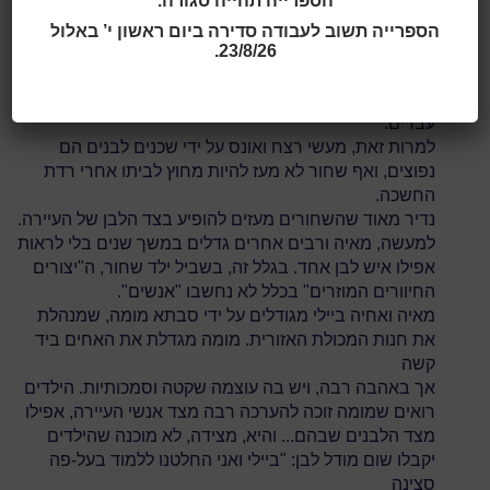
הספרייה תהייה סגורה.
השוער שגר בחדר אחד אבל מתהדר בקדילאק תכולה
מבריקה, אינו מעורר צחוק אלא הערצה... כל הישג יחיד מזין
הספרייה תשוב לעבודה סדירה ביום ראשון י’ באלול
את הישגי הקולקטיב."
23/8/26.
גיבורת הספר, מאיה, גדלה בעיירה הדרומית סטאמפס.
הימים הם אמצע שנות השלושים, השחורים כבר אינם
עבדים.
למרות זאת, מעשי רצח ואונס על ידי שכנים לבנים הם
נפוצים, ואף שחור לא מעז להיות מחוץ לביתו אחרי רדת
החשכה.
נדיר מאוד שהשחורים מעזים להופיע בצד הלבן של העיירה.
למעשה, מאיה ורבים אחרים גדלים במשך שנים בלי לראות
אפילו איש לבן אחד. בגלל זה, בשביל ילד שחור, ה"יצורים
החיוורים המוזרים" בכלל לא נחשבו "אנשים".
מאיה ואחיה ביילי מגודלים על ידי סבתא מומה, שמנהלת
את חנות המכולת האזורית. מומה מגדלת את האחים ביד
קשה
אך באהבה רבה, ויש בה עוצמה שקטה וסמכותיות. הילדים
רואים שמומה זוכה להערכה רבה מצד אנשי העיירה, אפילו
מצד הלבנים שבהם... והיא, מצידה, לא מוכנה שהילדים
יקבלו שום מודל לבן: "ביילי ואני החלטנו ללמוד בעל-פה
סצינה