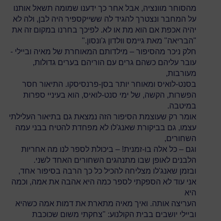
מהסוחר מוונציה, אבל אחר כך ידענו שמומה תשאל אותנו
על המחבר ונצטרך להגיד לה ששייקספיר היה לבן, ולה לא
יהיה אכפת אם הוא מת או לא. לפיכך בחרנו במקום זה את
"הבריאה" מאת גיימס וולדון ג'ונסון."
חלק ניכר מהסיפור – מילדותם המאוחרת של מאיה וביילי -
עובר עליהם כשהם גרים עם הוריהם בערים גדולות,
מעורבות,
בסנט-לואיס ומאוחר יותר בסן-פרנסיסקו. התיאור חסר
הפשרות, הקשה, של ימי סנט-לואיס, הוא בעיניי ספרות
במיטבה.
אומר רק שעוצמת הסיפור הזה נמצאת גם בתיאור העלילתי
עצמו, גם בביקורת שאנג'לו לא מפחדת להטיח בבני עמה
השחורים,
וגם – כל אלה בו-זמנית! – ביכולת לספר לנו מה אחריות
הלבנים לאופן שבו מתנהגים השחורים האחד לשני.
ובזמן שאנג'לו מצליחה להכיל כל כך הרבה בסיפור אחד,
אני עוד לא הספקתי לספר כמה היא אהבה את אמה, וכמה
היא
העריצה אותה. ואיך מאיה מתארת את דמות אמה כשהיא
וביילי יושבים בבית הקולנוע: "צחקתי משום שכוכבת