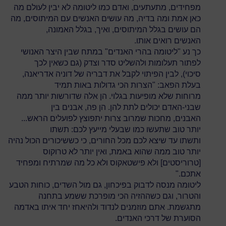
מפחידים, מתעתעים, ואדם כמו ליטומה לא יבין לעולם מה
כאן אמת ומה בדיה, מה עושים האנשים עם המיתוסים, מה
הם עושים בגלל המיתוסים, ואיך, בגלל האמונה,
האנשים רואים אותו.
כך נע "ליטומה בהרי האנדים" במתח שבין היצר האנושי
לפתור תעלומות ולהשליט סדר וצדק (גם כשאין לכך
סיכוי), לבין הפיתוי לקבל את דבריה של דוניה אדריאנה,
בעלת הפאב: "הצרות הכי גדולות באות תמיד
מרוחות שלא מופיעות בגלוי. הן אלה שדורשות יותר ממה
שבני-האדם יכולים לתת להן. הן פה, אבנים בין
האבנים, מחכות שמרוב צרות יתפוצץ לפועלים הראש...
יותר טוב שתעשו כמו שבעלי מייעץ לכם: תשתו
ותשתו עד שיצא לכם מכל החורים, כי כששיכורים הכול נהיה
יותר טוב ממה שהוא באמת, ואין יותר לא טרוקוס
[טרוריסטים] ולא פישטאקוס ולא כל מה שמרתיח ומפחיד
אתכם."
ליטומה מנסה לדבוק בפיכחון, גם מול השדים, כוחות הטבע
והטרור, וגם כשההזיה הכי מופרכת ששמע בתחנה
מתגשמת. אתם מוזמנים לנדוד ולהיאחז יחד איתו באדמה
הסוערת של דרכי האנדים.