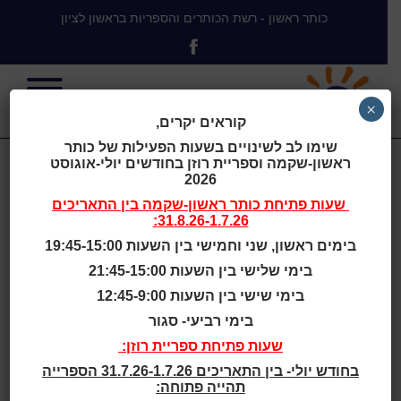
כותר ראשון - רשת הכותרים והספריות בראשון לציון
×
קוראים יקרים,
שימו לב לשינויים בשעות הפעילות של כותר
ראשון-שקמה וספריית רוזן בחודשים יולי-אוגוסט
ליטומה בהרי
2026
שעות פתיחת
כותר ראשון-שקמה
בין התאריכים
31.8.26-1.7.26:
האנדים / מריו
בימים ראשון, שני וחמישי בין השעות 19:45-15:00
בימי שלישי בין השעות 21:45-15:00
ורגס יוסה
בימי שישי בין השעות 12:45-9:00
בימי רביעי- סגור
שעות פתיחת ספריית רוזן:
בחודש יולי- בין התאריכים 31.7.26-1.7.26 הספרייה
מריו ורגס יוסה הוא סופר מוכר ואהוב בארץ, והתלבטתי על
תהייה פתוחה:
אילו מספריו לכתוב כאן. אך כמתבקש משמו של