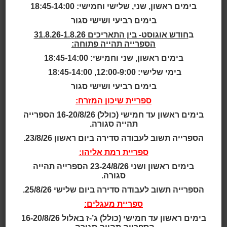
בימים ראשון, שני, שלישי וחמישי: 18:45-14:00
הטור, בחרתי בקלסיקה שנותרה בפינה, בצילם של "דודה
חוליה והכתבן", "העיר והכלבים" ורבים נוספים:
בימים רביעי ושישי סגור
חמישה-עשר מספריו של ורגס יוסה תורגמו לעברית, כיאה
ב
חודש אוגוסט- בין התאריכים 31.8.26-1.8.26
למי שזכה בפרס נובל לספרות.
הספרייה תהייה פתוחה:
והעובדה הזו ראויה לציון, כי חלק מהספרים שסקרתי עד
בימים ראשון, שני וחמישי: 18:45-14:00
היום אינם קלאסיקה במובן ה"מיינסטרימי": קלסיקת
בימי שלישי: 12:00-9:00, 18:45-14:00
הכדורגל של ניק הורנבי והסיפור-המניפסט של צ'ה גווארה
בימים רביעי ושישי סגור
הם דוגמאות לספרים שזכו למעמדם בעקיפין, כמעט
בלי הכרה ממסדית. קיראו אותם לצד "ליטומה בהרי
ספריית שיכון המזרח:
האנדים" ותרגישו בהבדל: אתם מוזמנים לקרוא סיפור
בימים ראשון עד חמישי (כולל) 16-20/8/26 הספרייה
שנכתב בידיו האמונות של אחד מבכירי הסופרים בדורנו.
תהייה סגורה.
ליטומה הוא סמל שמוצאו בעיר הגדולה, אך הוצב, למורת
הספרייה תשוב לעבודה סדירה ביום ראשון 23/8/26.
רוחו, בתחנת דרכים נידחת, על הרי האנדים, ליד
ספריית רמת אליהו:
דרך לא סלולה ומכרות מלח שעתידים להינטש. יחד איתו
משרת טומס, או בשם החיבה שלו: טומסיטו.
בימים ראשון ושני 23-24/8/26 הספרייה תהייה
סגורה.
ה"יישוב" היחיד בסביבתם הוא מחנה הכורים, והמקום
היחיד לצאת אליו הוא הפאב של דיוניסיו ואשתו דוניה
הספרייה תשוב לעבודה סדירה ביום שלישי 25/8/26.
אדריאנה, שם משתכרים הכורים כל לילה. אבל אלה כמו
ספריית מעגלים:
אלה, וגם האינדיאנים, התושבים הקדמונים, נראים
בימים ראשון עד חמישי (כולל) ג’-ז באלול 16-20/8/26
לליטומה כמו אנשים זרים, שונים, כמו חידה שהוא לעולם לא