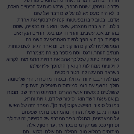
הזוהר" ברחבי המדינה. אחד מהם הוא סיפורו של
פדריטו טינוקו, 'שוטה הכפר', ש"לא כעס על הכינויים האלה,
כי לא היה כועס מעולם על שום דבר ועל שום
אדם... בטוב ליבו ובפשטותו קנה לו לבסוף את אהדת
כולם." הוא ברח מהצבא, שאליו הוא גויס בכפייה, שוטט
בהרים, אכל עשבים, והתיידד עם בעלי החיים הנקראים
ויקוניות. כך הוא הפך להיות האחראי על השמורה
הממשלתית לשיקום הוויקוניות. יום אחד הגיעו לשם כוחות
הנתיב הזוהר. ורגס יוסה מספר בצורה מצמררת
איך פותה טינוקו, שכל כך אהב את החיות התמימות, לקרוא
לוויקוניות ממחילותיהן, ואיך התהפך עליו עולמו
כשראה מה עשו להן הטרוריסטים.
אם לא די בבדידות הגדולה ובפחד מהטרור, הרי שליטומה
הולך ונחשף עם הזמן למיתוסים האפלים, העתיקים,
ששולטים בנפשות אנשי ההרים. המיתוס היחיד שבו מנצח
בן אנוש את השד הוא "סיפור של דם, גוויות וחרא,
כמו כל סיפורי הפישטאקוס [שדים]". הפחד הזה של האיש
המודרני, בן שפלת החוף, מהמיתוסים ומהשפעתם
על המאמינים, מתגלה כציר המרכזי של הסיפור, זה שהולך
וסוחף ככל שמתקדמים בקריאה, עד הסוף. אלה
מיתוסים במלוא מובן המילה: הם עולם ומלואו, הם