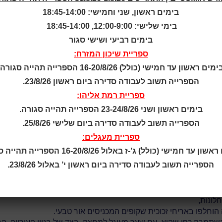
בימים ראשון, שני וחמישי: 18:45-14:00
בימי שלישי: 12:00-9:00, 18:45-14:00
בימים רביעי ושישי סגור
Dominique Coulon & assoc
ספריית שיכון המזרח:
ימים ראשון עד חמישי (כולל) 16-20/8/26 הספרייה תהייה סגורה.
רי.
תרבותי והיסטורי, והוא חלק מנוף סביבתי עשיר. הספרייה נבנתה כפר
הספרייה תשוב לעבודה סדירה ביום ראשון 23/8/26.
ספריית רמת אליהו:
 האנכית.
בימים ראשון ושני 23-24/8/26 הספרייה תהייה סגורה.
וגניות של חזיתות המבנה לבין הגוונים השונים של חומרי הבנייה, הוא 
הספרייה תשוב לעבודה סדירה ביום שלישי 25/8/26.
בות מקומיות.
ספריית מעגלים:
שמר המערך הקלאסי של חדרים מקושרים, וחללי ספריית המדיה נוצר
ן עד חמישי (כולל) ג’-ז באלול 16-20/8/26 הספרייה תהייה סגורה.
דולים
הספרייה תשוב לעבודה סדירה ביום ראשון י’ באלול 23/8/26.
 קומת-הקרקע נפתח אל הפארק ומאפשר למתבונן 'לטבול' בנוף.
שנייה, המבקר מגיע אל החלון הקעור שצופה כלפי עץ הדולן המלכותי.
חבר בין כיכר העירייה לפארק, שופץ גם הוא, וכעת הוא מקשר בין ק
לונות,
הוחלפו באריחי זכוכית שקופים המכניסים אור טבעי.