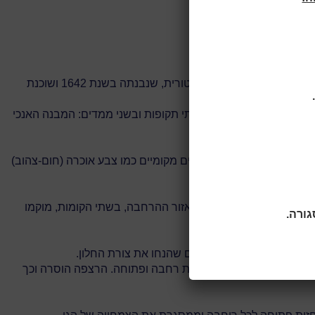
פליסאן היא עיר עם מבצר היושבת בלב פרובנס. ספרייה המדיה החדשה הוקמה במבנה של אחוזת מאורו ההיסטורית, שנבנתה בשנת 1642 ושוכנת
ויקט שמקיים דיאלוג עם שתי תקופות ובשני ממדים: המבנה האנכי
שמחיה את הדיאלוג. אלו גוונים מקומיים כמו צבע אוכרה (חום-צהוב)
ו במערך פשוט ומאורגן. באזור ההרחבה, בשתי הקומות, מוקמו
 מיקומו וצורתו של העץ הם שהנחו את צורת החלון.
צוות שונים של מערכת עירונית רחבה ופתוחה. הרצפה הוסרה וכך