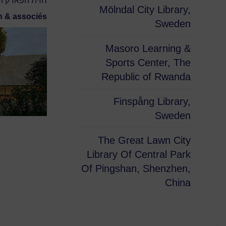
חזית הפארק הש
Mölndal City Library,
 & associés
Sweden
Masoro Learning &
Sports Center, The
Republic of Rwanda
Finspång Library,
Sweden
The Great Lawn City
Library Of Central Park
Of Pingshan, Shenzhen,
China