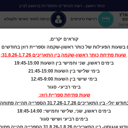
כותר ראשון - רשת הכותרים והספריות בראשון לציון
רכישת כרטיסים
כניסה לאזור האישי ולקטלוג
קוראים יקרים,
 בשעות הפעילות של כותר ראשון-שקמה וספריית רוזן בחודשים יולי-
יה ללא הפסקה
המומלצים שלנו
אירועים ופעילויות
מידע ראשון: מרכז מידע
שעות פתיחת
כותר ראשון-שקמה
בין התאריכים 31.8.26-1.7.26:
בימים ראשון, שני וחמישי בין השעות 19:45-15:00
e Media Libra
בימי שלישי בין השעות 21:45-15:00
בימי שישי בין השעות 12:45-9:00
בימי רביעי- סגור
שעות פתיחת ספריית רוזן:
Pélissanne Media Lib
ודש יולי- בין התאריכים 31.7.26-1.7.26 הספרייה תהייה פתוחה:
בימים ראשון, שני, שלישי וחמישי: 18:45-14:00
La Médiathèque 
בימים רביעי ושישי סגור
 היא קומונה של מחוז בוש-דו-רון בדרום צרפת, ומונה כ- 11,000 תושבים.
ש אוגוסט- בין התאריכים 31.8.26-1.8.26 הספרייה תהייה פתוחה:
 ספרייה מרכזית