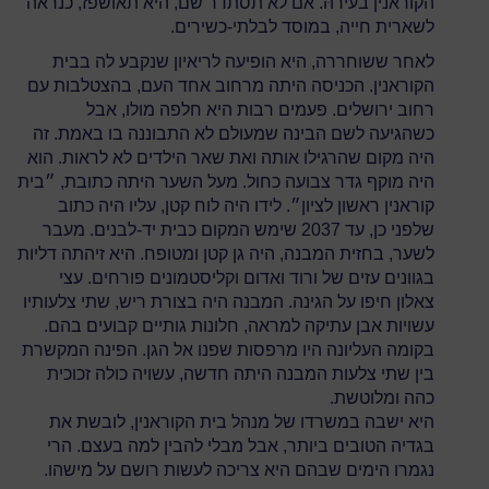
הקוראנין בעירהּ. אם לא תסתדר שם, היא תאושפז, כנראה
לשארית חייה, במוסד לבלתי-כשירים.
לאחר ששוחררה, היא הופיעה לריאיון שנקבע לה בבית
הקוראנין. הכניסה היתה מרחוב אחד העם, בהצטלבות עם
רחוב ירושלים. פעמים רבות היא חלפה מולו, אבל
כשהגיעה לשם הבינה שמעולם לא התבוננה בו באמת. זה
היה מקום שהרגילו אותה ואת שאר הילדים לא לראות. הוא
היה מוקף גדר צבועה כחול. מעל השער היתה כתובת, ״בית
קוראנין ראשון לציון״. לידו היה לוח קטן, עליו היה כתוב
שלפני כן, עד 2037 שימש המקום כבית יד-לבנים. מעבר
לשער, בחזית המבנה, היה גן קטן ומטופח. היא זיהתה דליות
בגוונים עזים של ורוד ואדום וקליסטמונים פורחים. עצי
צאלון חיפו על הגינה. המבנה היה בצורת ריש, שתי צלעותיו
עשויות אבן עתיקה למראה, חלונות גותיים קבועים בהם.
בקומה העליונה היו מרפסות שפנו אל הגן. הפינה המקשרת
בין שתי צלעות המבנה היתה חדשה, עשויה כולה זכוכית
כהה ומלוטשת.
היא ישבה במשרדו של מנהל בית הקוראנין, לובשת את
בגדיה הטובים ביותר, אבל מבלי להבין למה בעצם. הרי
נגמרו הימים שבהם היא צריכה לעשות רושם על מישהו.