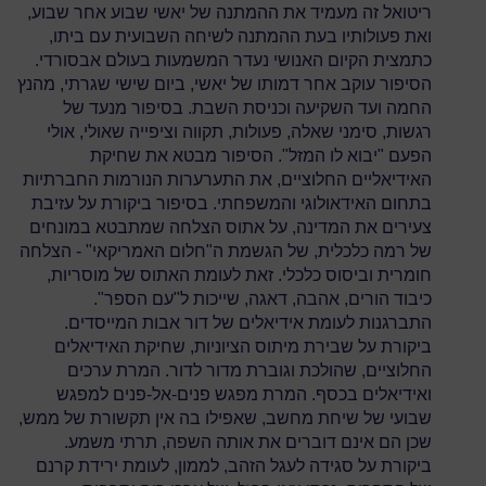
ריטואל זה מעמיד את ההמתנה של יאשי שבוע אחר שבוע,
ואת פעולותיו בעת ההמתנה לשיחה השבועית עם ביתו,
כתמצית הקיום האנושי נעדר המשמעות בעולם אבסורדי.
הסיפור עוקב אחר דמותו של יאשי, ביום שישי שגרתי, מהנץ
החמה ועד השקיעה וכניסת השבת. בסיפור מנעד של
רגשות, סימני שאלה, פעולות, תקווה וציפייה שאולי, אולי
הפעם "יבוא לו המזל". הסיפור מבטא את שחיקת
האידיאליים החלוציים, את התערערות הנורמות החברתיות
בתחום האידאולוגי והמשפחתי. בסיפור ביקורת על עזיבת
צעירים את המדינה, על אתוס הצלחה שמתבטא במונחים
של רמה כלכלית, של הגשמת ה"חלום האמריקאי" - הצלחה
חומרית וביסוס כלכלי. זאת לעומת האתוס של מוסריות,
כיבוד הורים, אהבה, דאגה, שייכות ל"עם הספר".
התברגנות לעומת אידיאלים של דור אבות המייסדים.
ביקורת על שבירת מיתוס הציוניות, שחיקת האידיאלים
החלוציים, שהולכת וגוברת מדור לדור. המרת ערכים
ואידיאלים בכסף. המרת מפגש פנים-אל-פנים למפגש
שבועי של שיחת מחשב, שאפילו בה אין תקשורת של ממש,
שכן הם אינם דוברים את אותה השפה, תרתי משמע.
ביקורת על סגידה לעגל הזהב, לממון, לעומת ירידת קרנם