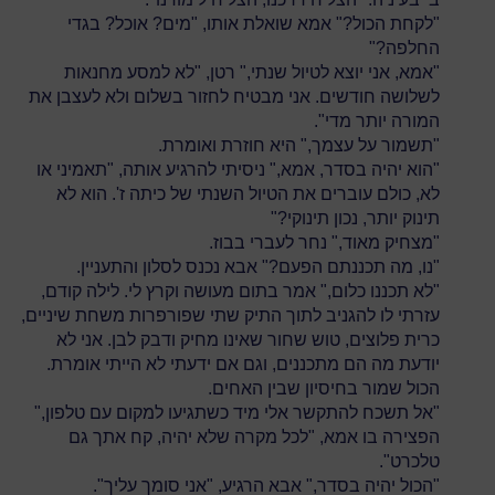
"לקחת הכול?" אמא שואלת אותו, "מים? אוכל? בגדי
החלפה?"
"אמא, אני יוצא לטיול שנתי," רטן, "לא למסע מחנאות
לשלושה חודשים. אני מבטיח לחזור בשלום ולא לעצבן את
המורה יותר מדי".
"תשמור על עצמך," היא חוזרת ואומרת.
"הוא יהיה בסדר, אמא," ניסיתי להרגיע אותה, "תאמיני או
לא, כולם עוברים את הטיול השנתי של כיתה ז'. הוא לא
תינוק יותר, נכון תינוקי?"
"מצחיק מאוד," נחר לעברי בבוז.
"נו, מה תכננתם הפעם?" אבא נכנס לסלון והתעניין.
"לא תכננו כלום," אמר בתום מעושה וקרץ לי. לילה קודם,
עזרתי לו להגניב לתוך התיק שתי שפורפרות משחת שיניים,
כרית פלוצים, טוש שחור שאינו מחיק ודבק לבן. אני לא
יודעת מה הם מתכננים, וגם אם ידעתי לא הייתי אומרת.
הכול שמור בחיסיון שבין האחים.
"אל תשכח להתקשר אלי מיד כשתגיעו למקום עם טלפון,"
הפצירה בו אמא, "לכל מקרה שלא יהיה, קח אתך גם
טלכרט".
"הכול יהיה בסדר," אבא הרגיע, "אני סומך עליך".