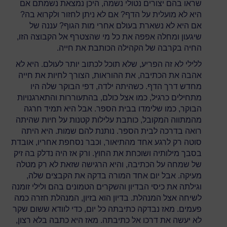
שראו בהם יצורים נטולי נשמה, היכן נמצאת נשמתם אם
היא לא מועלית על הדף? אם לא ניתן לחזור ולקרוא בה?
אם היא לא נשארת בעולם אחרי מות הגוף? עננה של
שיגעון ומחלה אפפה את כל מי שהצטרף אל הקבוצה הזו,
החיה בקרבה של הקהילה הכותבת את חייה.
ללילי לא זה הפריע, שלא תוכל לכתוב יותר לעולם. היא לא
אהבה את הכתיבה, את ההוראות, הצורך לחיות את חייה
מחדש דרך הדף. כשהיתה ילדה, דפי הבוקר שלה היו
מתחילים כרגיל, כמו אצל כולם, בהתעוררות והתארגנויות
הבוקר, כמו שלימדו בבית הספר. אבל היא תמיד חרגה
מהמתווה המקובל, כותבת עלילות קטנות על חיות שהיתה
רואה בדרכה לבית הספר. נותנת להם שמות. היא היתה
סוטה רק לרגע אחד מהתיאור, וכבר נסחפת אחריו, אובדת
בסבך מילותיה ושוכחת את החוץ. ורק אז היה נדלק בה זיק
של שמחה על הכתיבה, והיא הרגישה שזאת לא רק מטלה
מעיקה. אבל יום אחד המורה בדקה את הקבצים שלה,
וגילתה את כיסי הבדיון והשקרים הטמונים בהם ולילי זומנה
לשיחה אצל המנהלת. בדיון הוא בזיון, המנהלת חזרה כמה
פעמים. מאז נבדקה כתיבתה כל יום, כדי לוודא ששום שקר
לא יעשה את דרכו אל כתיבתה. מאז היא כתבה בלא רצון,