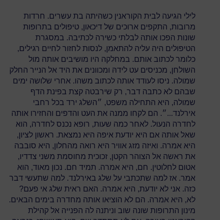
לילי הגיעה לבית הקוראנין כשהיתה בת עשרים. חרדות
מרובות, התקפים ארוכים של דיכאון, טיפולים בתרופות
שונות הפכו אותה לבלתי כשירה לכתיבה. במסגרת
הטיפולים היה עליה להתאמן, לנסות לחזור לחיים רגילים,
כלומר לכתוב אותם. במחלקה היו מושיבים אותה מול
השולחן, מכניסים עט לידהּ ומכוונים את היד אל הנייר החלק
שמולה. ניסו לעודד אותה לכתוב משהו. אחרי שלושה ימים
שבהם לא כתבה דבר, רק שירבטה קצת בפינת הדף
שמולה, היא התחילה משפט, ״השלג ירד בכל רחבי
אירלנד...״. הם לקחו ממנה את העט והדפים והחזירו אותה
לחדרה הנעול. לאחר כמה שעות, רופא נכנס לחדרה, הוא
שאל אותה אם היא יודעת איפה היא נמצאת. ראשון לציון,
היא אמרה. ואיזה מזג אוויר היא רואה מהחלון, היא סובבה
את ראשה אל הצוהר הקטן, זכוכית מחוסמת משני צדדיו,
אטום לחלוטין. חם, היא אמרה. תמיד חם. נכון מאוד, הוא
אמר. אז למה שתכתבי על שלג באירלנד. למה שתעשי דבר
כזה. אני לא יודעת, היא אמרה. האם ראית שלג אי פעם?
לא, היא אמרה. הם לא הוציאו אותה מחדרה בימים הבאים.
מינון התרופות שונה שוב וניתנה לה הפנייה אל קהילת