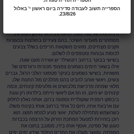
הספרייה תהייה סגורה.
ערני ומוכן לעבודה.
את יאשי הרמן כולם ברחוב מכירים. שכניו בחנויות
הספרייה תשוב לעבודה סדירה ביום ראשון י’ באלול
23/8/26.
העתיקות ברחוב רוטשילד המתחדש קוראים בשמו כשהוא
עובר בפתחן, אתה בא לשחק היום? הם שואלים,
והוא מושך בכתפיו, נהנה להותיר אחריו שובל סימני שאלה.
בין החנות של סולי מוכר החגורות, לחגי מתקן הסוליות,
מסתתרים מועדוני השיכר, בהם צעירים בחולצות צבעוניות
וזקנים מצחיקים, מוזגים משקאות חריפים בשלל צבעים
לכוסות גבוהות ומנופפים לו לשלום.
בשישי בבוקר ברחוב רוטשילד יש אווירה מעט שונה.
אילו בשאר הימים נשמעים צפצופי מכוניות ורוורסים של
משאיות, בשישי נשמעים בעיקר פטפוטי הולכי הרגל, גברים
ונשים, ויאשי אוהב להביט בהם מהלכים מול החנות שלו,
מלאי שמחה מרכישת מלבושים או מלעיסת קינוחים, וכמה
קינוחים יש היום, הו הו! אם ליאשי הייתה בילדותו רק עוגת
ביבסקו רומנית שוקולדית וספוגה ברום, אותה נאלץ לחלוק
עם ארבעת אחיו, היום כל אחד ברחוב אוחז בקינוח משלו.
כשהשמש מתחילה לעלות, יאשי מגיע למחוז חפצו. הוא
רוכן בזהירות למנעול המתכת הזרוק על הרצפה בכבדות
כעוגן של ספינה, אוסף אותו בידו, מסובב בתוכו את
המפתח, ומושך מעלה את התריס החלוד שידע ימים יפים