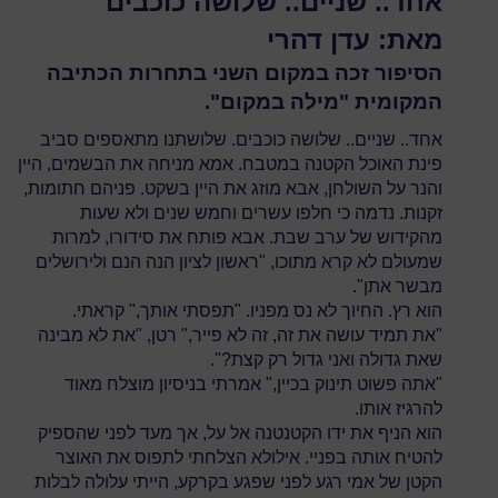
אחד.. שניים.. שלושה כוכבים
מאת: עדן דהרי
הסיפור זכה במקום השני בתחרות הכתיבה
המקומית "מילה במקום".
אחד.. שניים.. שלושה כוכבים. שלושתנו מתאספים סביב
פינת האוכל הקטנה במטבח. אמא מניחה את הבשמים, היין
והנר על השולחן, אבא מוזג את היין בשקט. פניהם חתומות,
זקנות. נדמה כי חלפו עשרים וחמש שנים ולא שעות
מהקידוש של ערב שבת. אבא פותח את סידורו, למרות
שמעולם לא קרא מתוכו, "ראשון לציון הנה הנם ולירושלים
מבשר אתן".
הוא רץ. החיוך לא נס מפניו. "תפסתי אותך," קראתי.
"את תמיד עושה את זה, זה לא פייר," רטן, "את לא מבינה
שאת גדולה ואני גדול רק קצת?".
"אתה פשוט תינוק בכיין," אמרתי בניסיון מוצלח מאוד
להרגיז אותו.
הוא הניף את ידו הקטנטנה אל על, אך מעד לפני שהספיק
להטיח אותה בפניי. אילולא הצלחתי לתפוס את האוצר
הקטן של אמי רגע לפני שפגע בקרקע, הייתי עלולה לבלות