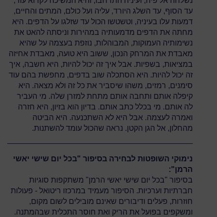
נשלחה אל פיה, ועיניה התרחבו, והיא המשיכה לקרוא עוד,
עד הסוף, עד השלג היורד, עליה ועל כולם, המתים והחיים,
דמעות עלו בעיניה, וטשטשו הכול עד שזלגו על הדפים. היא
מחתה את הדפים מדמעותיה במהירות וניסתה להאט את
נשימותיה העמוקות, המבוהלות, נוזפת בעצמה על שהיא
מאבדת את המרחק הנכון, ששוב היא טועה, מאבדת אחיזה
במציאות, בשפיות. אבל איך זה יכול להיות, היא חשבה, איך
זה יכול להיות. היא הסתכלה שוב בדפים, מחפשת בהם עוד
סימנים, רמזים, משהו שיסביר את כל זה ולא מצאה. היא
קיפלה אותם ותחבה אותם מתחת למזרן שלה. מי העביר
לה אותם. מי בכלל כתב אותם. בדיון הוא בזיון, היא חזרה
ואמרה לעצמה. אבל היא לא השתכנעה. היא הביטה
מהחלון, אל הגן הקטן. נראה שהכול עומד להשתנות.
נימוקי השופטות לבחירה בסיפור "בכל יום שישי יאשי
הרמן":
בסיפור "בכל יום שישי יאשי הרמן" משתקפות סוגיות
חברתיות וערכיות. הסיפור מעמיד במרכזו ריטואל - פעולות
חוזרות, פעלים ודיבורים שאינם מובילים לשום מקום,
ומשקפים בפועל את הריק ואת חוסר התכלית שבהמתנה.