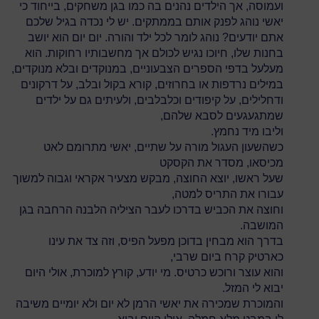
ועמוסה, אך הילדים נהנים בה כמו בגן משחקים, בייחוד כי
יאשי נוהג לפנק אותם בממתקים. יש לי נכדה בגיל שלכם
אתם יודעים? נוהג לומר לכל ילד והורה. יום יום הוא יושב
בחנות שלו, חיוכו נגיש לכולם אך מחשבותיו רחוקות. הוא
מעלעל בדפי הספרים הצבעוניים, במנוקדים ובלא מנוקדים,
במילים נרדפות או בחרוזים, קורא בקול ובלב, על דרקונים
ודחלילים, על קיפודים וכלבלבים, ולעיתים גם על ילדים
שמתגעגעים לסבא שלהם,
וליבו מיד נחמץ.
כשהשעון העגול מורה על שתיים, יאשי מתרומם לאט
מכיסאו, מסדר את הקסקט
שעל ראשו, יוצא החוצה, מבקש מצעיר אקראי וגבוה למשוך
עבורו את התריס למטה,
וחוצה את הכביש בדרכו לעבר הציליה הלבנה הרחבה בגן
המושבה.
בדרך הוא מבחין בדוכן מפעל הפיס, וזה צד את עינו
כארטיק קרח ביום שרבי,
והוא עוצר ורוכש כרטיס. מי יודע, קורץ למוכרת, אולי היום
יבוא לי המזל.
והמוכרת שמכירה את יאשי הרמן לא יום ולא יומיים משיבה