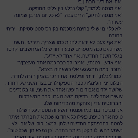
"אה, אחות?" הבחין בי.
"אני מנסה ללמוד," קולי נבלע בין צלילי המוזיקה.
"אני מנסה לחגוג," הרים גבה, "לא כל יום אני בן שמונה
עשרה".
"לא כל יום יש לי בחינה מסכמת בקורס סטטיסטיקה," יריתי
בחזרה.
"את אף פעם לא ידעת להנות כמו שצריך. תירגעי. תשתי
משהו. גם ככה מספרים שבעוד חודש כל המחשבים יקרסו
בגלל השנה החדשה. אף אחד לא יידע".
"אני אדע," רטנתי, "אמרו לך כבר כמה אתה מעצבן?"
"תזכרי כמה תתגעגעי אלי כשאהיה בצבא".
"כמו ליבלת," יריתי ופילסתי את דרכי בהמון חזרה לחדר.
הבלונדיני והג'ינג'ית כבר הספיקו לריב בצד השני של החדר,
שלושה ילדים אבודים חיפשו אחד את השני, זוג בלונדינים
עושים אחד לשני בדיקת משטח גרון כבר חמש דקות
והברונטית עדיין צוחקת מהבדיחות שלו.
אני מביטה בנר כמהופנטת. השעווה נוטפת על השולחן
טיפה אחר טיפה, כאילו כל אחד מושכת את חברתה איתה
למטה, להרפתקה החדשה שלהן. למעט קולו של אבי, לא
נשמע רחש ולו הקטן ביותר בחדר. "כן נמצא חן ושכל טוב".
שכבתי במיטה התחתונה במיטת הקומתיים. עוד מאמר