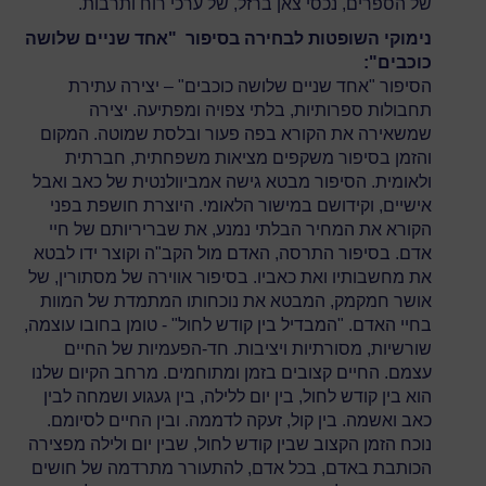
של הספרים, נכסי צאן ברזל, של ערכי רוח ותרבות.
נימוקי השופטות לבחירה בסיפור "אחד שניים שלושה
כוכבים":
הסיפור "אחד שניים שלושה כוכבים" – יצירה עתירת
תחבולות ספרותיות, בלתי צפויה ומפתיעה. יצירה
שמשאירה את הקורא בפה פעור ובלסת שמוטה. המקום
והזמן בסיפור משקפים מציאות משפחתית, חברתית
ולאומית. הסיפור מבטא גישה אמביוולנטית של כאב ואבל
אישיים, וקידושם במישור הלאומי. היוצרת חושפת בפני
הקורא את המחיר הבלתי נמנע, את שבריריותם של חיי
אדם. בסיפור התרסה, האדם מול הקב"ה וקוצר ידו לבטא
את מחשבותיו ואת כאביו. בסיפור אווירה של מסתורין, של
אושר חמקמק, המבטא את נוכחותו המתמדת של המוות
בחיי האדם. "המבדיל בין קודש לחול" - טומן בחובו עוצמה,
שורשיות, מסורתיות ויציבות. חד-הפעמיות של החיים
עצמם. החיים קצובים בזמן ומתוחמים. מרחב הקיום שלנו
הוא בין קודש לחול, בין יום ללילה, בין געגוע ושמחה לבין
כאב ואשמה. בין קול, זעקה לדממה. ובין החיים לסיומם.
נוכח הזמן הקצוב שבין קודש לחול, שבין יום ולילה מפצירה
הכותבת באדם, בכל אדם, להתעורר מתרדמה של חושים