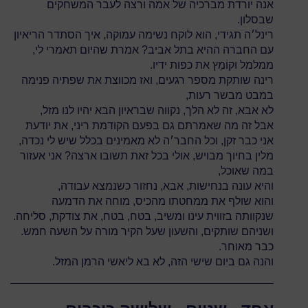
אנה יורדת מברכיה של אמה ורצה לעבר המשחקים
שבסלון.
רינל׳ה תגידי, הוא לוקח נשימה עמוקה, איך הסתדר הריאיון
עם החברה ההיא בתל אביב? אמרת שהיום תאמרי לי,
ממלמל וקוֹמֵץ את כפות ידיו.
רינה שותקת מספר רגעים, ואז מכווצת את שפתיה פנימה
במבט מבשר רעות,
לא אבא, זה לא הלך, נקווה שבראיון הבא יהיו לנו מזל,
אבל זה מה שאמרתם גם בפעם הקודמת ריני, את יודעת
אני כבר זקן, וכל החבר׳ה לא מאמינים בכלל שיש לי נכדה,
מלין בחיוך מבויש, אולי בכל זאת תשובו ארצה? אני אעזור
במה שאוכל,
והיא עונה בנחישות, אבא, נחזור כשנמצא עבודה,
והוא שולף את ממחטתו מהכיס, מוחה את הדמעה
שנקוותה בזווית עינו ומשיב, בטח, בטח, את צודקת, סליחה.
ושניהם שותקים, והשעון שעל הקיר מורה על השעה חמש.
כבר מאוחר.
והנה גם ביום שישי הזה, לא בא ליאשי הרמן המזל.