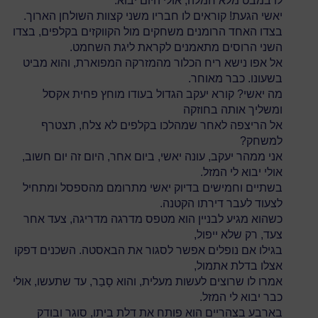
לו במבט מלא חמלה, אולי היום יבוא.
יאשי הגעת! קוראים לו חבריו משני קצוות השולחן הארוך.
בצדו האחד הרומנים משחקים מול הקווקזים בקלפים, בצדו
השני הרוסים מתאמנים לקראת ליגת השחמט.
אל אפו נישא ריח הכלור מהמזרקה המפוארת, והוא מביט
בשעונו. כבר מאוחר.
מה יאשי? קורא יעקב הגדול בעודו מוחץ פחית אקסל
ומשליך אותה בחוזקה
אל הריצפה לאחר שמהלכו בקלפים לא צלח, תצטרף
למשחק?
אני ממהר יעקב, עונה יאשי, ביום אחר, היום זה יום חשוב,
אולי יבוא לי המזל.
בשתיים וחמישים בדיוק יאשי מתרומם מהספסל ומתחיל
לצעוד לעבר דירתו הקטנה.
כשהוא מגיע לבניין הוא מטפס מדרגה מדריגה, צעד אחר
צעד, רק שלא ייפול,
בגילו אם נופלים אפשר לסגור את הבאסטה. השכנים דפקו
אצלו בדלת אתמול,
אמרו לו שרוצים לעשות מעלית, והוא סָבַר, עד שתעשו, אולי
כבר יבוא לי המזל.
בארבע בצהריים הוא פותח את דלת ביתו, סוגר ובודק