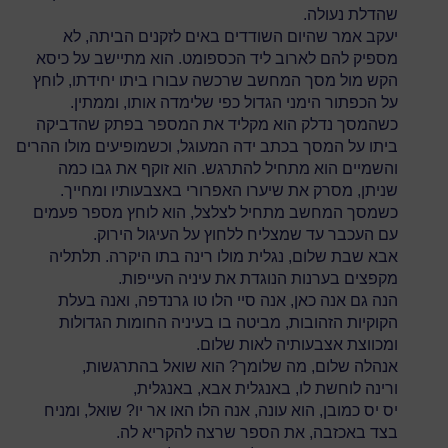
שהדלת נעולה.
יעקב אמר שהיום השודדים באים לזקנים הביתה, לא
מספיק להם לארוב ליד הכספומט. הוא מתיישב על כיסא
הקש מול מסך המחשב שרכשה עבורו ביתו יחידתו, לוחץ
על הכפתור הימני הגדול כפי שלימדה אותו, וממתין.
כשהמסך נדלק הוא מקליד את המספר בפתק שהדביקה
ביתו על המסך בכתב ידה המעוגל, וכשמופיעים מולו ההרים
והשמיים הוא מתחיל להתרגש. הוא זוקף את גבו כמה
שניתן, מסרק את שיערו האפרורי באצבעותיו ומחייך.
כשמסך המחשב מתחיל לצלצל, הוא לוחץ מספר פעמים
עם העכבר עד שמצליח ללחוץ על העיגול הירוק.
אבא שבת שלום, נגלית מולו רינה בתו היקרה. תלתליה
מקפצים בערנות הנוגדת את עיניה העייפות.
הנה גם אנה כאן, אנה סיי הלו טו גרנדפה, ואנה בעלת
הקוקיות הזהובות, מביטה בו בעיניה החומות הגדולות
ומכווצת אצבעותיה לאות שלום.
אנהלה שלום, מה שלומך? הוא שואל בהתרגשות,
ורינה לוחשת לו, באנגלית אבא, באנגלית,
יס יס כמובן, הוא עונה, אנה הלו האו אר יו? שואל, ומניח
בצד באכזבה, את הספר שרצה להקריא לה.