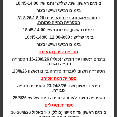
מאת: מור פלד לוי
בימים ראשון, שני, שלישי וחמישי: 18:45-14:00
בימים רביעי ושישי סגור
זכה במקום הראשון בתחרות הפרסים
ב
חודש אוגוסט- בין התאריכים 31.8.26-1.8.26
המקומית "מילה במקום".
הספרייה תהייה פתוחה:
בימים ראשון, שני וחמישי: 18:45-14:00
(לנימוקים גלגלו למטה)
בימי שלישי: 12:00-9:00, 18:45-14:00
בכל יום שישי יאשי הרמן פוקח את עיניו בחמש ורבע לפנות
בימים רביעי ושישי סגור
בוקר, מתיישב במיטתו, מיישר את חולצתו ומתפלל שהיום
ספריית שיכון המזרח:
יבוא לו המזל. הוא שולח את ברכיו החורקות אל מחוץ
בימים ראשון עד חמישי (כולל) 16-20/8/26 הספרייה
לשמיכה, אוחז בצווארו בכפות ידיו, מזכיר לו איך לסחוב את
תהייה סגורה.
הראש, מושך חוליה אחר חוליה עד שנעמד על כפות רגליו,
הספרייה תשוב לעבודה סדירה ביום ראשון 23/8/26.
ומדליק את האור התובעני.
עטלפי הפירות אשר חגים סביב העצים המעטרים את רחוב
ספריית רמת אליהו:
כצנלסון במרכז ראשון לציון, קוראים בקול כשפלומת האור
בימים ראשון ושני 23-24/8/26 הספרייה תהייה
הבוקעת מחלונו של יאשי חורצת את האפלה.
סגורה.
לאחר שמסיים לצחצח את שיניו, יאשי מרתיח בפינג׳אן
הספרייה תשוב לעבודה סדירה ביום שלישי 25/8/26.
מים וקפה שחור עד שזה מבעבע כמו לבה, ואז מכבה את
ספריית מעגלים:
הגז ומתיישב עם הקפה על כיסא הקש שבמטבח.
עשר דקות ובקפה נותר רק הבוץ שבתחתית, ויאשי כבר
בימים ראשון עד חמישי (כולל) ג’-ז באלול 16-20/8/26