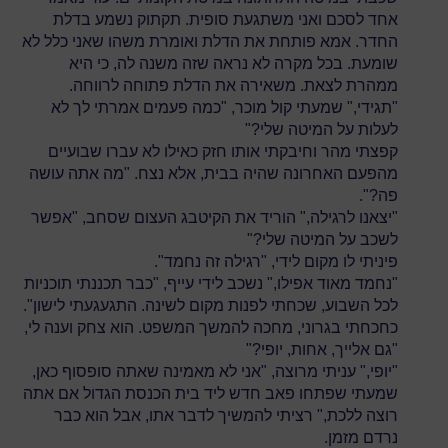
אחד לסכם ואני משתגעת סופית. תקתוק נשמע בדלת
החדר. אמא פותחת את הדלת ואומרת משהו שאני כלל לא
שומעת. בכל מקרה לא נראה שזה משנה לה, כי היא
ממהרת לצאת. משאירה את הדלת פתוחה לרווחה.
"תגידי," שמעתי קול מוכר, "כמה פעמים אמרתי לך לא
לעלות על המיטה שלי?"
קפצתי מהר וחיבקתי אותו חזק כאילו לא עברו שבועיים
מהפעם האחרונה שהיה בבית, אלא נצח. "מה אתה עושה
פה?".
"יצאנו לרגילה," הוריד את הקיטבג העצום שסחב, "אפשר
לשכב על המיטה שלי?"
פיניתי לו מקום לידי, "רגילה זה נחמד".
"נחמד מאוד אפילו," נשכב לידי עייף, "כבר תכננתי תוכניות
לכל השבוע, שכחתי לפנות מקום לשינה. התגעגעתי לישון".
כחכחתי בגרוני, מחכה להמשך המשפט. הוא צחק וענה לי,
"גם אלייך, אחות, יופי?"
"יופי," עניתי מרוצה, "אני לא מאמינה שאתה סופסוף כאן,
שמעתי שפתחו פאב חדש ליד בית הכנסת הגדול אם אתה
רוצה ללכת," רציתי להמשיך לדבר אתו, אבל הוא כבר
נרדם מזמן.