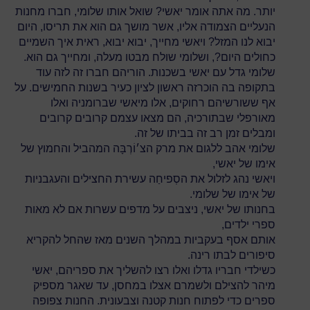
יותר. מה אתה אומר יאשי? שואל אותו שלומי, חברו מחנות
הנעליים הצמודה אליו, אשר מושך גם הוא את תריסו, היום
יבוא לנו המזל? ויאשי מחייך, יבוא יבוא, ראית איך השמיים
כחולים היום?, ושלומי שולח מבטו מעלה, ומחייך גם הוא.
שלומי גדל עם יאשי בשכנות. הוריהם חברו זה לזה עוד
בתקופה בה הוכרזה ראשון לציון כעיר בשנות החמישים. על
אף ששורשיהם רחוקים, אלו מיאשי שברומניה ואלו
מאורפלי שבתורכיה, הם מצאו עצמם קרובים קרובים
ומבלים זמן רב זה בביתו של זה.
שלומי אהב ללגום את מרק הצ׳וֹרְבָּה המהביל והחמוץ של
אימו של יאשי,
ויאשי נהג לזלול את הסְפיחַה עשירת החצילים והעגבניות
של אימו של שלומי.
בחנותו של יאשי, ניצבים על מדפים עשרות אם לא מאות
ספרי ילדים,
אותם אסף בעקביות במהלך השנים מאז שהחל להקריא
סיפורים לבתו רינה.
כשילדי חבריו גדלו ואלו רצו להשליך את ספריהם, יאשי
מיהר להצילם ולשמרם אצלו במחסן, עד שאגר מספיק
ספרים כדי לפתוח חנות קטנה וצבעונית. החנות צפופה