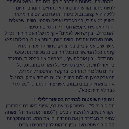
וממחשבה, וליהנות מהדברים הקיימים בחייו בשל זמניותם.
לחיות מתוך מודעות ונוכחות את החיים. הזמן בין היום
ללילה הוא קצוב, נטול ביטחון או ערובה. הסיפור מתאר
באופן מטאפורי, במבע דתי ואפילו מיסטי, חוויה ישראלית
יהודית אנושית מקפיאה ומחרידה. סיום הסיפור -
"המבדיל... בין ישראל לעמים" – קיומו של העם היהודי נבדל
ושונה מעמים אחרים. חווית מוות, חוסר אונים, כבילות ופצע
מושרשים עמוק בלב בני יצחק, שחווית העקדה ומחיר
קיומנו בכל המישורים ובכל ההיבטים, מכוונת את עולמו.
"המבדיל... בין אור לחושך", מבחינה אוניברסלית, המאבק
בין אור לחושך, מאבק סיזיפי של הארוס בתנטוס, של
החיים מול כוחות ההרס. בהקשר ההיסטורי, המדיני,
המאבק למען השלום בהווה, יבטיח בעתיד את קיומם של
אחים ואחיות, בנים ובנות, משני צידי המתרס, "כשתגדל
כבר לא יהיה צבא".
נימוקי השופטות לבחירה בסיפור "לילי":
הסיפור "לילי" – סיפור קצר עתידני, אפוף באווירת מסתורין.
הקורא נשאב אל היצירה בניסיון "לפתור את החידה", ואותה
עמימות מגבירה הן את החרדה והן את המשיכה והסקרנות.
בסיפור משחק מעניין בין נורמות לבין דחפים ויצרים.