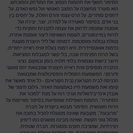
הסיפור חושף את תהומות הנפש, את המודחק והמוכחש.
הוא מעורר מחשבה על המצב האנושי ועל נפש האדם, על
דחפים סותרים, על הרס עצמי והרס הזולת, על יחסים בין
בני אדם. בסיפור סאטירה על למידה, יוצר, יצירה ועל
אומנות שמנסה לדחוק את עצמה לתבניות וחוקיות כדי
להיות במיינסטרים, לעומת השאיפה ליצור אומנות אחרת,
נטולת גבולות ומוסכמות. דמותה של לילי היוצרת מוצגת
כדמות אאוטסיידרית. היא דמות בעלת זווית ראייה ייחודית,
בשל הרוח הפנימית שבה, בלי קשר למגבלות המציאות.
היוצר כישות עצמאית בלתי תלויה בזמן ובמקום. נציגי
החברה מוסיפים זווית ראייה חיצונית שמבטאת יחס פוגעני
ודורסני. המשמעות הסמלית והפסיכולוגית שמבטאת
הכניסה לבית הקוראנין (בית הקוראים) - כל אחד מאשר את
קיומו ואת משמעות חייו באמצעות האחר. גילום חיצוני של
אובדן אינדיבידואליות וערכי רוח על מנת "למכור את
הסחורה". התמות האפילות שמופיעות בסיפור מאיימות על
הרוח האנושית. הסיפור מבטא ביקורת על חברה
"מרובעת", מקובעת שאינה מסוגלת להכיל בתוכה את
מכלול גווני הקשת. שאינה מבינה מושגים כמו דימיון
ויצירתיות, שמציבה חוקים ומסגרות. חברה שטחית,
שמשחזרת ומשכתבת, חד מימדית ונטולת גוון וצבע.