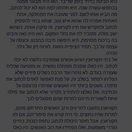
היא הביטה בדויד בזמן שדיבר. הוא היה מבוגר ממנה
בכחמש-עשרה שנה. היא תהתה למה הוא לא יכול לכתוב,
מה הביא אותו לשם. לפני שעזבה את המחלקה, אחת
האחיות אמרה לה שהוא איש טוב, שהוא בחר להפסיק
לכתוב ולהקדיש את חייו לקוראנין. זה סיקרן אותה, כשהוא
ישב מולה, מסביר לה את נהלי המקום. הוא היה נאה והביט
בה ברכות מסוימת, היא חיפשה חיבה במבטו, וכעסה על
עצמה על כך. תמיד הציפייה הזאת. לאיזה זיק של גילוי,
הכרה.
אל בתי הקוראנין הגיעו אנשים שמסיבה כלשהי לא יכלו
לכתוב. היו כאלו שסבלו ממחלה נפשית, או מפגיעה שכלית
שעצרה בעדם. לא נותרו עוד הרבה כשלים פיזיים שלא
הצליחו לפתור בשלב זה, על מנת לאפשר לאדם לכתוב את
סיפורו. מעטים ביותר היו האנשים שוויתרו מרצונם על
הכתיבה. אלו נאלצו להתחייב ולנדור שלא לכתוב עוד מילה
אחת לשארית חייהם למרות שהם מסוגלים לכך.
הקוראנין נחשבו לחריגים ורוב האנשים התרחקו מהם,
למרות שהיו נחוצים. מי היה קורא את סיפוריהם, אם לא
הקוראנין. אבל חוסר היכולת לכתוב נתפס כנכות, כחיים
נעדרי משמעות, ואלו הפחידו את רוב האנשים. היו כאלו