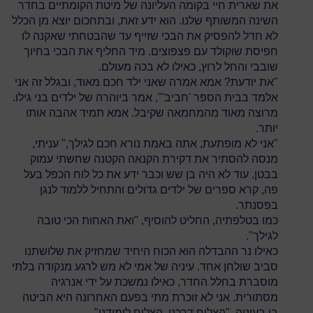
את שארית חיי בקומה העליונה של מיטת הקומתיים בחדר
השינה המשותף שלנו. הוא ידע זאת, ובתחכום יוצא מן הכלל
לא חדל להפסיק את הבכי שזייף עד שהבטחתי שאקנה לו
חפיסת שוקולד עם פצפוצים. מיד החליף את הבכי בחיוך
שובבי והחל לרוץ, כאילו לא בכה מעולם.
"את יודעת? אמא אמרה שאני ילד חכם מאוד, ובגלל זה אני
אלמד בבית הספר 'חביב'", אמר ביוהרה של ילדים בני גילו.
מרוצה מאוד מהמחמאה שקיבל. אמא תמיד אהבה אותו
יותר.
"אני לא מופתעת, אתה באמת נורא חכם לגילך," עניתי,
מנסה להסתיר את דקירת הקנאה הקטנה שחשתי עמוק
בבטן. עוד לא היה בן שש וכבר ידע את כל לוח הכפל בעל
פה, קרא ספרים של ילדים גדולים והתחיל ללמוד לנגן
בפסנתר.
כמו בטלפתיה, החליט להוסיף, "ואת האחות הכי טובה
לגילך".
כאילו נר ההבדלה הוא הכוח היחיד שמחזיק את שלושתנו
סביב שולחן אחד. עיניה של אמי לא מש לרגע מנקודה בלתי
מוסברת בחלל החדר, כאילו נמשכת על ידי אנרגיה
מסתורית. אני לא זוכרת מתי בפעם האחרונה היא הביטה
בי בעיניה. "הצליח דרכנו, הצליח לימודנו".