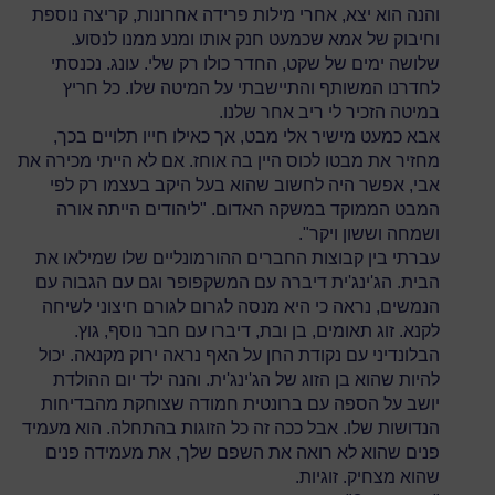
והנה הוא יצא, אחרי מילות פרידה אחרונות, קריצה נוספת
וחיבוק של אמא שכמעט חנק אותו ומנע ממנו לנסוע.
שלושה ימים של שקט, החדר כולו רק שלי. עונג. נכנסתי
לחדרנו המשותף והתיישבתי על המיטה שלו. כל חריץ
במיטה הזכיר לי ריב אחר שלנו.
אבא כמעט מישיר אלי מבט, אך כאילו חייו תלויים בכך,
מחזיר את מבטו לכוס היין בה אוחז. אם לא הייתי מכירה את
אבי, אפשר היה לחשוב שהוא בעל היקב בעצמו רק לפי
המבט הממוקד במשקה האדום. "ליהודים הייתה אורה
ושמחה וששון ויקר".
עברתי בין קבוצות החברים ההורמונליים שלו שמילאו את
הבית. הג'ינג'ית דיברה עם המשקפופר וגם עם הגבוה עם
הנמשים, נראה כי היא מנסה לגרום לגורם חיצוני לשיחה
לקנא. זוג תאומים, בן ובת, דיברו עם חבר נוסף, גוץ.
הבלונדיני עם נקודת החן על האף נראה ירוק מקנאה. יכול
להיות שהוא בן הזוג של הג'ינג'ית. והנה ילד יום ההולדת
יושב על הספה עם ברונטית חמודה שצוחקת מהבדיחות
הנדושות שלו. אבל ככה זה כל הזוגות בהתחלה. הוא מעמיד
פנים שהוא לא רואה את השפם שלך, את מעמידה פנים
שהוא מצחיק. זוגיות.