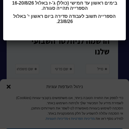
המומחה לשירותך
בימים ראשון עד חמישי (כולל) ג’-ז באלול 16-20/8/26
ארכיון ספריית השבוע
הספרייה תהייה סגורה.
מדיניות הפרטיות
הספרייה תשוב לעבודה סדירה ביום ראשון י’ באלול
מדיניות שימוש בקבצי קוקיז (Cookies Policy)
23/8/26.
ניהול העדפות עוגיות
כדי לספק את החוויה הטובה ביותר, אנו משתמשים בקובצי עוגיות (Cookies)
לשמירת מידע על המכשיר שלך ולניתוח השימוש באתר.
הסכמה לשימוש בעוגיות מאפשרת לנו לשפר את השירותים והתוכן.
אי הסכמה עלולה להשפיע על חלק מהפונקציות באתר.
למידע נוסף ראו את
מדיניות הפרטיות
ו-
מדיניות העוגיות
.