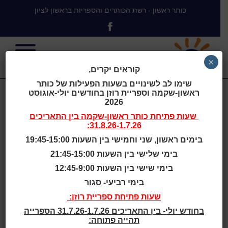
כותר ראשון - רשת הכותרים והספריות בראשון לציון
×
קוראים יקרים,
שימו לב לשינויים בשעות הפעילות של כותר
ראשון-שקמה וספריית רוזן בחודשים יולי-אוגוסט
בן-בסה, שלמה
2026
שעות פתיחת
כותר ראשון-שקמה
בין התאריכים
31.8.26-1.7.26:
בימים ראשון, שני וחמישי בין השעות 19:45-15:00
בן-בסה שלמה
בימי שלישי בין השעות 21:45-15:00
שם:
בימי שישי בין השעות 12:45-9:00
תאריך לידה:
18.3.1957
בימי רביעי- סגור
ז׳אנר:
שירה
שעות פתיחת ספריית רוזן:
ביוגרפיה:
בחודש יולי- בין התאריכים 31.7.26-1.7.26 הספרייה
נולד בטורקיה, עלה לארץ בגיל שמונה. עבד 39 שנים בבנק
תהייה פתוחה:
פועלים, גרוש. אב לתאומים, אחד מהם נהרג בתאונת מטוס