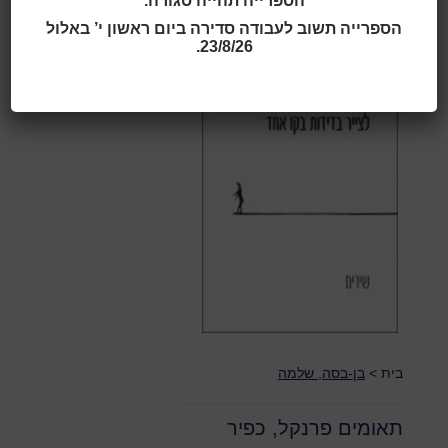
הספרייה תהייה סגורה.
תמונת ספר:
הספרייה תשוב לעבודה סדירה ביום ראשון י’ באלול
23/8/26.
בית
>
בן-בסה, שלמה
תאומים פרנקל, כפיר