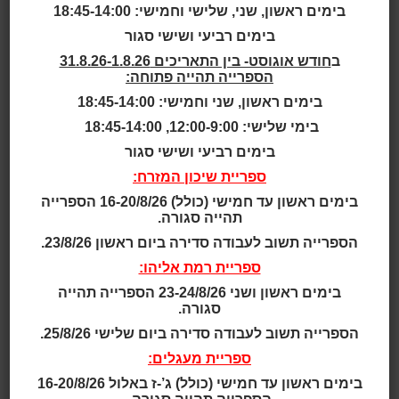
בימים ראשון, שני, שלישי וחמישי: 18:45-14:00
בפסיכולוגיה ועובדת כמתאמת קהילה בעמותת "אנוש"
בימים רביעי ושישי סגור
בעשר השנים האחרונות, וכמאמנת שיקומית לצעירים אחרי
משבר ראשון. בשנת 2012 פרסמה את ספרה הראשון
ב
חודש אוגוסט- בין התאריכים 31.8.26-1.8.26
"מרחקים ארוכים".
הספרייה תהייה פתוחה:
בשנים 2012 ו-2015 השתתפה בשתי תערוכות ציור
בימים ראשון, שני וחמישי: 18:45-14:00
משולבות במודיעין ובראשון לציון.
בימי שלישי: 12:00-9:00, 18:45-14:00
בשנת 2020 פרסמה באופן עצמאי ספרון הנקרא "צידה
בימים רביעי ושישי סגור
לדרך". כותבת ומציירת מאז שעמדה על דעתה. מפרסמת
מילים וקווים בעמוד הפייסבוק שלה LiadMoses.
ספריית שיכון המזרח:
בימים ראשון עד חמישי (כולל) 16-20/8/26 הספרייה
תהייה סגורה.
ספרים:
מרחקים ארוכים. ספר שירה. בהוצאת גוונים, 2012
הספרייה תשוב לעבודה סדירה ביום ראשון 23/8/26.
צידה לדרך - ספרון אימרות מעצימות, מעוררות מחשבה
ספריית רמת אליהו:
ומחזקות. בהוצאה עצמית, 2020
בימים ראשון ושני 23-24/8/26 הספרייה תהייה
סגורה.
קישורים:
הספרייה תשוב לעבודה סדירה ביום שלישי 25/8/26.
סרטון יוצר
ספריית מעגלים:
בימים ראשון עד חמישי (כולל) ג’-ז באלול 16-20/8/26
פרסים: