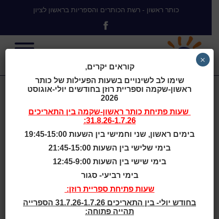
כותר ראשון - רשת הכותרים והספריות בראשון לציון
×
קוראים יקרים,
שימו לב לשינויים בשעות הפעילות של כותר
ראשון-שקמה וספריית רוזן בחודשים יולי-אוגוסט
מוזס, ליעד
2026
שעות פתיחת
כותר ראשון-שקמה
בין התאריכים
31.8.26-1.7.26:
בימים ראשון, שני וחמישי בין השעות 19:45-15:00
מוזס ליעד
בימי שלישי בין השעות 21:45-15:00
שם:
בימי שישי בין השעות 12:45-9:00
תאריך לידה:
17.7.1975
בימי רביעי- סגור
ז׳אנרים:
ספרות יפה, שירה
שעות פתיחת ספריית רוזן:
ביוגרפיה:
בחודש יולי- בין התאריכים 31.7.26-1.7.26 הספרייה
אומנית רב-תחומית העוסקת בציור וכתיבה. אם יחידנית
תהייה פתוחה:
לילדה מתוקה מדבש, בת שבע. בעלת תואר ראשון