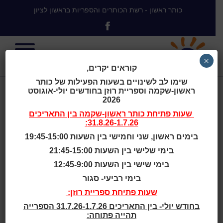
כותר ראשון - רשת הכותרים והספריות בראשון לציון
×
קוראים יקרים,
שימו לב לשינויים בשעות הפעילות של כותר
ראשון-שקמה וספריית רוזן בחודשים יולי-אוגוסט
פקין, יעל
2026
שעות פתיחת
כותר ראשון-שקמה
בין התאריכים
31.8.26-1.7.26:
בימים ראשון, שני וחמישי בין השעות 19:45-15:00
פקין יעל
בימי שלישי בין השעות 21:45-15:00
שם:
בימי שישי בין השעות 12:45-9:00
תאריך לידה:
26.6.1953
בימי רביעי- סגור
ז׳אנר:
ספרות יפה
שעות פתיחת ספריית רוזן:
ביוגרפיה:
בחודש יולי- בין התאריכים 31.7.26-1.7.26 הספרייה
אומנית רב-תחומית (משוררת, ציירת, צלמת) ומטפלת
תהייה פתוחה:
משפחתית וזוגית מוסמכת ומדריכת הורים. מנהלת פורום