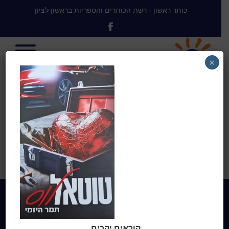
כותר ראשון - רשת הכותרים והספריות בראשון לציון
×
טוטאל לוס
בית
>
היזמי, תמר
>
טוטאל לוס
Home
מי אנחנו
קוראים יקרים,