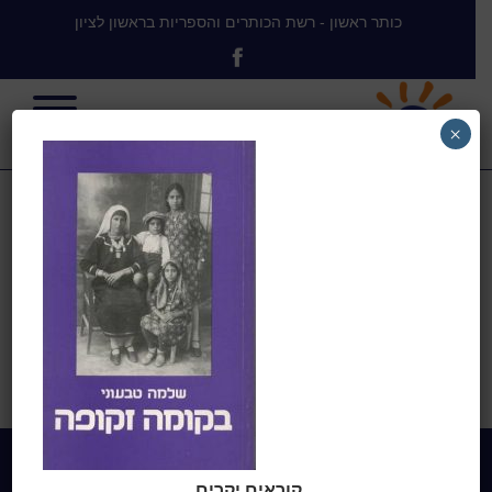
כותר ראשון - רשת הכותרים והספריות בראשון לציון
×
בקומה זקופה
בית
>
בקומה זקופה : סיפורה של יונה
קומש דמארי-מזרחי ובני תקופתה
בראשית המאה
>
בקומה זקופה
קוראים יקרים,