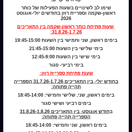
Home
שימו לב לשינויים בשעות הפעילות של כותר
מי אנחנו
ראשון-שקמה וספריית רוזן בחודשים יולי-אוגוסט
מידע לנרשמים
2026
צור קשר
שעות פתיחת
כותר ראשון-שקמה
בין התאריכים
31.8.26-1.7.26:
שעות סיפור
בימים ראשון, שני וחמישי בין השעות 19:45-15:00
כותר טף
בימי שלישי בין השעות 21:45-15:00
ספרים דיגיטליים
בימי שישי בין השעות 12:45-9:00
בימי רביעי- סגור
קטלוג כותר ראשון
המומחה לשירותך
שעות פתיחת ספריית רוזן:
ארכיון ספריית השבוע
בחודש יולי- בין התאריכים 31.7.26-1.7.26 הספרייה
מדיניות הפרטיות
תהייה פתוחה:
מדיניות שימוש בקבצי קוקיז (Cookies Policy)
בימים ראשון, שני, שלישי וחמישי: 18:45-14:00
בימים רביעי ושישי סגור
ב
חודש אוגוסט- בין התאריכים 31.8.26-1.8.26
הספרייה תהייה פתוחה:
בימים ראשון, שני וחמישי: 18:45-14:00