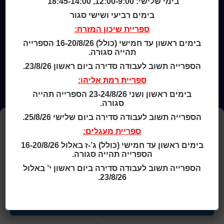
בימי שלישי: 12:00-9:00, 18:45-14:00
מדיניות שימוש בקבצי קוקיז (Cookies Policy)
בימים רביעי ושישי סגור
ספריית שיכון המזרח:
בימים ראשון עד חמישי (כולל) 16-20/8/26 הספרייה
תהייה סגורה.
הספרייה תשוב לעבודה סדירה ביום ראשון 23/8/26.
ספריית רמת אליהו:
בימים ראשון ושני 23-24/8/26 הספרייה תהייה
סגורה.
הספרייה תשוב לעבודה סדירה ביום שלישי 25/8/26.
ניהול העדפות עוגיות
ספריית מעגלים:
כדי לספק את החוויה הטובה ביותר, אנו משתמשים בקובצי עוגיות (Cookies)
בימים ראשון עד חמישי (כולל) ג’-ז באלול 16-20/8/26
לשמירת מידע על המכשיר שלך ולניתוח השימוש באתר.
הספרייה תהייה סגורה.
הסכמה לשימוש בעוגיות מאפשרת לנו לשפר את השירותים והתוכן.
אי הסכמה עלולה להשפיע על חלק מהפונקציות באתר.
הספרייה תשוב לעבודה סדירה ביום ראשון י’ באלול
למידע נוסף ראו את
מדיניות הפרטיות
ו-
מדיניות העוגיות
.
23/8/26.
מאשר הכול
© כל הזכויות שמורות לכותר ראשון