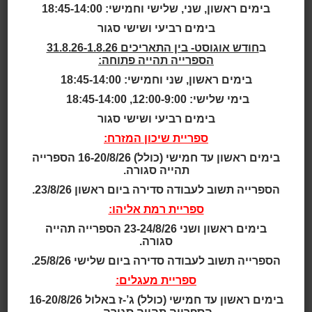
בימים ראשון, שני, שלישי וחמישי: 18:45-14:00
תאריך ושעה:
בימים רביעי ושישי סגור
11:00 | 26.03.2024
ב
חודש אוגוסט- בין התאריכים 31.8.26-1.8.26
בסדנה נבנה ספרייה מיניאטורית משפדלים וקוביות.
הספרייה תהייה פתוחה:
הספרייה תהיה בנויה בשתי קומות ומדפים. הספרים
בימים ראשון, שני וחמישי: 18:45-14:00
בספרייה יהיו עשויים מנייר וקרטון מוקצף, ויהיו מעוצבים
בימי שלישי: 12:00-9:00, 18:45-14:00
בסגנונות שונים. בסדנה נלמד את הטכניקות הבסיסיות
לבניית מיניאטורות, כגון חיתוך, והדבקה. נלמד גם על
בימים רביעי ושישי סגור
הסגנונות השונים של מיניאטורות, ונוכל לבחור את הסגנון
ספריית שיכון המזרח:
המתאים לנו. הסדנה תעניק למשתתפים חוויה יצירתית
בימים ראשון עד חמישי (כולל) 16-20/8/26 הספרייה
מהנה, נפתח את הדמיון והיצירתיות.
מנחה: האמנית נאוה
תהייה סגורה.
שטינמץ , בעלת ניסיון רב בבניית מיניאטורות.
הספרייה תשוב לעבודה סדירה ביום ראשון 23/8/26.
לא נדרש ידע או ניסיון קודם בבניית מיניאטורות. משך
הפעילות שעה וחצי עד שעתיים.
ספריית רמת אליהו:
בימים ראשון ושני 23-24/8/26 הספרייה תהייה
סגורה.
מיקום:
הספרייה תשוב לעבודה סדירה ביום שלישי 25/8/26.
כותר ראשון אלון
ספריית מעגלים:
מחיר:
בימים ראשון עד חמישי (כולל) ג’-ז באלול 16-20/8/26
25 ש"ח למשתתף