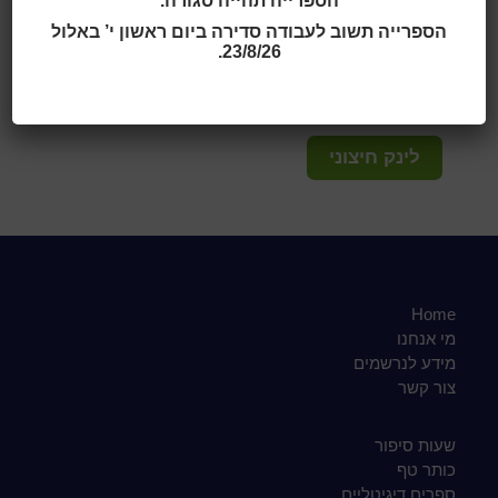
הספרייה תהייה סגורה.
כתובת:
הספרייה תשוב לעבודה סדירה ביום ראשון י’ באלול
רחוב גרינשפן 8, שכונת נווה הדרים
23/8/26.
טלפון:
039598500
לינק חיצוני
Home
מי אנחנו
מידע לנרשמים
צור קשר
שעות סיפור
כותר טף
ספרים דיגיטליים